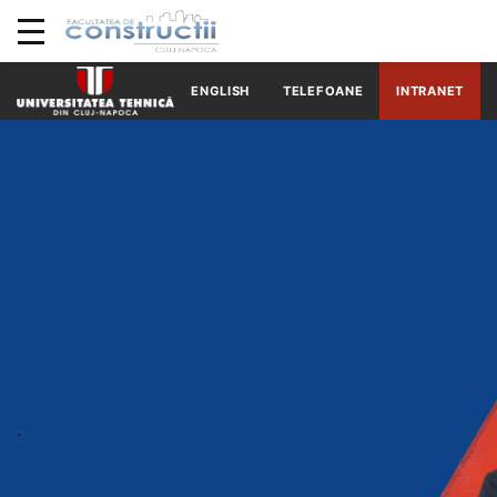
ENGLISH
TELEFOANE
INTRANET
.