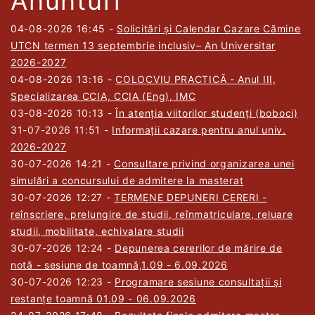
Anunturi
04-08-2026 16:45
-
Solicitări și Calendar Cazare Cămine
UTCN termen 13 septembrie inclusiv– An Universitar
2026-2027
04-08-2026 13:16
-
COLOCVIU PRACTICĂ - Anul III,
Specializarea CCIA, CCIA (Eng), IMC
03-08-2026 10:13
-
În atenția viitorilor studenți (boboci)
31-07-2026 11:51
-
Informații cazare pentru anul univ.
2026-2027
30-07-2026 14:21
-
Consultare privind organizarea unei
simulări a concursului de admitere la masterat
30-07-2026 12:27
-
TERMENE DEPUNERI CERERI -
reînscriere, prelungire de studii, reînmatriculare, reluare
studii, mobilitate, echivalare studii
30-07-2026 12:24
-
Depunerea cererilor de mărire de
notă - sesiune de toamnă,1.09 - 6.09.2026
30-07-2026 12:23
-
Programare sesiune consultații şi
restanțe toamnă 01.09 - 06.09.2026