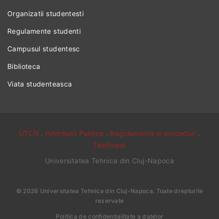
Organizatii studentesti
Regulamente studenti
Campusul studentesc
Biblioteca
Viata studenteasca
UTCN
.
Informatii Publice
.
Regulamente si proceduri
.
Telefoane
Universitatea Tehnica din Cluj-Napoca
©
2026
Universitatea Tehnica din Cluj-Napoca
. Toate drepturile
rezervate
Politica de confidențialitate a datelor