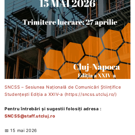
SNCSS – Sesiunea Națională de Comunicări Științifice
Studențești Ediția a XXIV-a (https://sncss.utcluj.ro/)
Pentru întrebări și sugestii folosiți adresa :
SNCSS@staff.utcluj.ro
📅 15 mai 2026