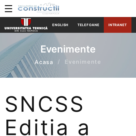
ENGLISH
TELEFOANE
INTRANET
Evenimente
Evenimente
Acasa
SNCSS
Ediția a