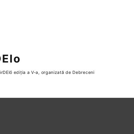
DElo
örDElő ediția a V-a, organizată de Debreceni