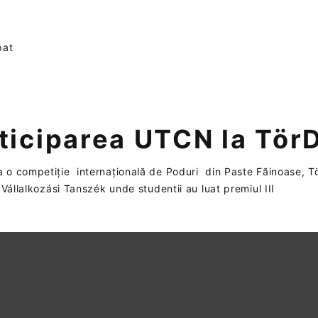
pat
ticiparea UTCN la Tör
la o competiție internațională de Poduri din Paste Făinoase, T
lalkozási Tanszék unde studentii au luat premiul III