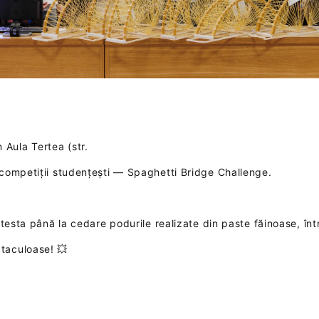
 Aula Tertea (str.
e competiții studențești — Spaghetti Bridge Challenge.
or testa până la cedare podurile realizate din paste făinoase, înt
ctaculoase! 💥