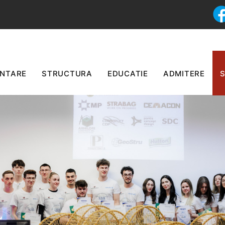
 din paste
ENTARE
STRUCTURA
EDUCATIE
ADMITERE
S