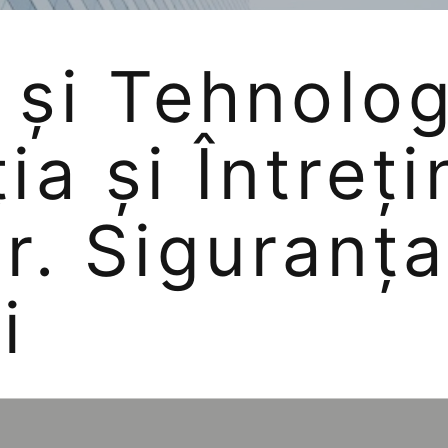
 și Tehnolog
ia și Întreț
r. Siguranța
i