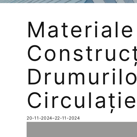
Materiale
Construcț
Drumurilo
Circulație
20-11-2024–22-11-2024