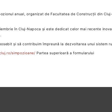
pozionul anual, organizat de Facultatea de Construcții din Clu
mbrie în Cluj-Napoca și este dedicat celor mai recente inovați
.
sebit și să contribuim împreună la dezvoltarea unui sistem ruti
luj.ro/simpozioane/
Partea superioară a formularului