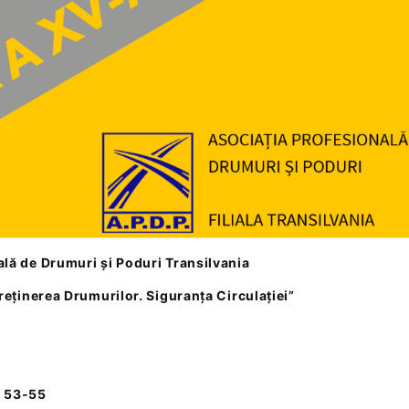
ală de Drumuri și Poduri Transilvania
treținerea Drumurilor. Siguranța Circulației”
. 53-55