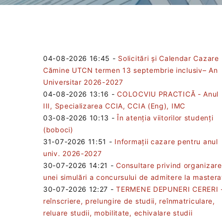
04-08-2026 16:45
-
Solicitări și Calendar Cazare
Cămine UTCN termen 13 septembrie inclusiv– An
Universitar 2026-2027
04-08-2026 13:16
-
COLOCVIU PRACTICĂ - Anul
III, Specializarea CCIA, CCIA (Eng), IMC
03-08-2026 10:13
-
În atenția viitorilor studenți
(boboci)
31-07-2026 11:51
-
Informații cazare pentru anul
univ. 2026-2027
30-07-2026 14:21
-
Consultare privind organizar
unei simulări a concursului de admitere la mastera
30-07-2026 12:27
-
TERMENE DEPUNERI CERERI 
reînscriere, prelungire de studii, reînmatriculare,
reluare studii, mobilitate, echivalare studii