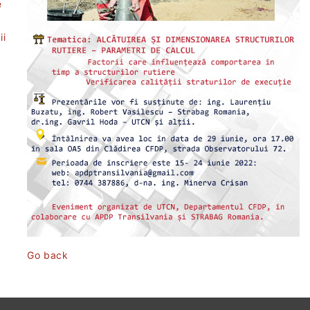
e
ii
t
Go back