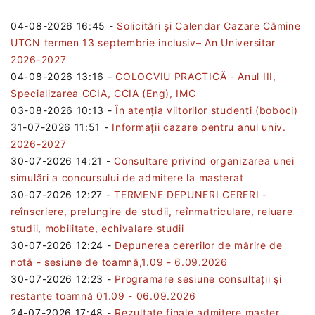
04-08-2026 16:45
-
Solicitări și Calendar Cazare Cămine
UTCN termen 13 septembrie inclusiv– An Universitar
2026-2027
04-08-2026 13:16
-
COLOCVIU PRACTICĂ - Anul III,
Specializarea CCIA, CCIA (Eng), IMC
03-08-2026 10:13
-
În atenția viitorilor studenți (boboci)
31-07-2026 11:51
-
Informații cazare pentru anul univ.
2026-2027
30-07-2026 14:21
-
Consultare privind organizarea unei
simulări a concursului de admitere la masterat
30-07-2026 12:27
-
TERMENE DEPUNERI CERERI -
reînscriere, prelungire de studii, reînmatriculare, reluare
studii, mobilitate, echivalare studii
30-07-2026 12:24
-
Depunerea cererilor de mărire de
notă - sesiune de toamnă,1.09 - 6.09.2026
30-07-2026 12:23
-
Programare sesiune consultații şi
restanțe toamnă 01.09 - 06.09.2026
24-07-2026 17:48
-
Rezultate finale admitere master