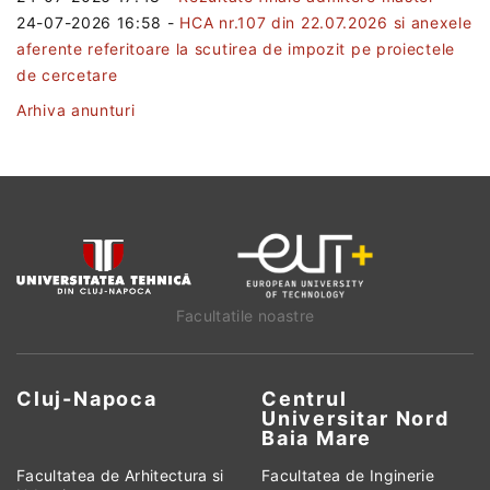
24-07-2026 16:58
-
HCA nr.107 din 22.07.2026 si anexele
aferente referitoare la scutirea de impozit pe proiectele
de cercetare
Arhiva anunturi
Facultatile noastre
Cluj-Napoca
Centrul
Universitar Nord
Baia Mare
Facultatea de Arhitectura si
Facultatea de Inginerie