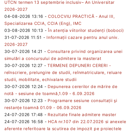
UTCN termen 13 septembrie inclusiv– An Universitar
2026-2027
04-08-2026 13:16
-
COLOCVIU PRACTICĂ - Anul III,
Specializarea CCIA, CCIA (Eng), IMC
03-08-2026 10:13
-
În atenția viitorilor studenți (boboci)
31-07-2026 11:51
-
Informații cazare pentru anul univ.
2026-2027
30-07-2026 14:21
-
Consultare privind organizarea unei
simulări a concursului de admitere la masterat
30-07-2026 12:27
-
TERMENE DEPUNERI CERERI -
reînscriere, prelungire de studii, reînmatriculare, reluare
studii, mobilitate, echivalare studii
30-07-2026 12:24
-
Depunerea cererilor de mărire de
notă - sesiune de toamnă,1.09 - 6.09.2026
30-07-2026 12:23
-
Programare sesiune consultații şi
restanțe toamnă 01.09 - 06.09.2026
24-07-2026 17:48
-
Rezultate finale admitere master
24-07-2026 16:58
-
HCA nr.107 din 22.07.2026 si anexele
aferente referitoare la scutirea de impozit pe proiectele