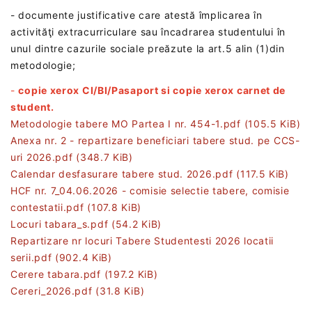
- documente justificative care atestă împlicarea în
activităţi extracurriculare sau încadrarea studentului în
unul dintre cazurile sociale preăzute la art.5 alin (1)din
metodologie;
-
copie xerox CI/BI/Pasaport si copie xerox carnet de
student.
Metodologie tabere MO Partea I nr. 454-1.pdf
(105.5 KiB)
Anexa nr. 2 - repartizare beneficiari tabere stud. pe CCS-
uri 2026.pdf
(348.7 KiB)
Calendar desfasurare tabere stud. 2026.pdf
(117.5 KiB)
HCF nr. 7_04.06.2026 - comisie selectie tabere, comisie
contestatii.pdf
(107.8 KiB)
Locuri tabara_s.pdf
(54.2 KiB)
Repartizare nr locuri Tabere Studentesti 2026 locatii
serii.pdf
(902.4 KiB)
Cerere tabara.pdf
(197.2 KiB)
Cereri_2026.pdf
(31.8 KiB)