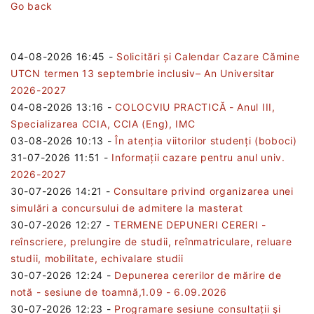
Go back
04-08-2026 16:45
-
Solicitări și Calendar Cazare Cămine
UTCN termen 13 septembrie inclusiv– An Universitar
2026-2027
04-08-2026 13:16
-
COLOCVIU PRACTICĂ - Anul III,
Specializarea CCIA, CCIA (Eng), IMC
03-08-2026 10:13
-
În atenția viitorilor studenți (boboci)
31-07-2026 11:51
-
Informații cazare pentru anul univ.
2026-2027
30-07-2026 14:21
-
Consultare privind organizarea unei
simulări a concursului de admitere la masterat
30-07-2026 12:27
-
TERMENE DEPUNERI CERERI -
reînscriere, prelungire de studii, reînmatriculare, reluare
studii, mobilitate, echivalare studii
30-07-2026 12:24
-
Depunerea cererilor de mărire de
notă - sesiune de toamnă,1.09 - 6.09.2026
30-07-2026 12:23
-
Programare sesiune consultații şi