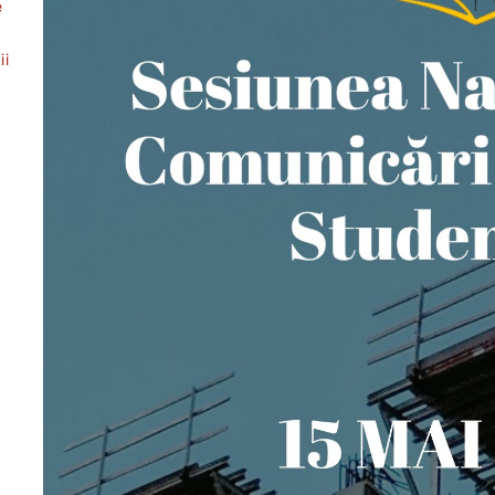
e
ii
t