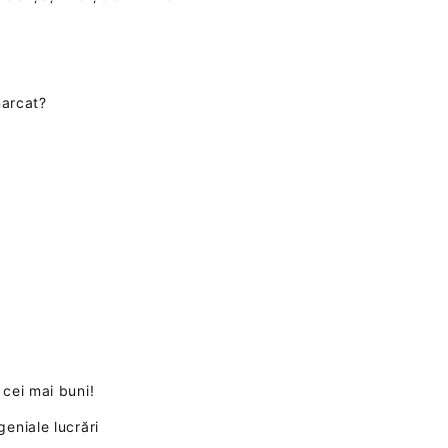
marcat?
 cei mai buni!
eniale lucrări