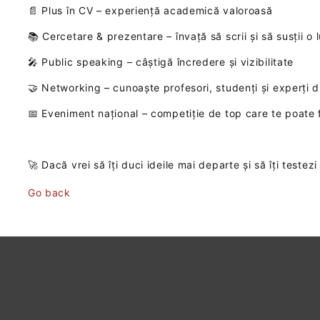
📄 Plus în CV – experiență academică valoroasă
📚 Cercetare & prezentare – învață să scrii și să susții o l
🎤 Public speaking – câștigă încredere și vizibilitate
🤝 Networking – cunoaște profesori, studenți și experți d
📅 Eveniment național – competiție de top care te poate
🚀 Dacă vrei să îți duci ideile mai departe și să îți test
Go back