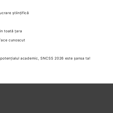
ucrare științifică
in toată țara
 face cunoscut
ezi potențialul academic, SNCSS 2026 este șansa ta!