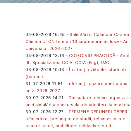
04-08-2026 16:45
-
Solicitări și Calendar Cazare
Cămine UTCN termen 13 septembrie inclusiv– An
Universitar 2026-2027
04-08-2026 13:16
-
COLOCVIU PRACTICĂ - Anul
III, Specializarea CCIA, CCIA (Eng), IMC
03-08-2026 10:13
-
În atenția viitorilor studenți
(boboci)
31-07-2026 11:51
-
Informații cazare pentru anul
univ. 2026-2027
30-07-2026 14:21
-
Consultare privind organizar
unei simulări a concursului de admitere la mastera
30-07-2026 12:27
-
TERMENE DEPUNERI CERERI 
reînscriere, prelungire de studii, reînmatriculare,
reluare studii, mobilitate, echivalare studii