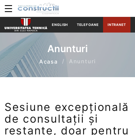
ENGLISH
TELEFOANE
INTRANET
Anunturi
Anunturi
Acasa
Sesiune excepțională
de consultații și
restanțe, doar pentru