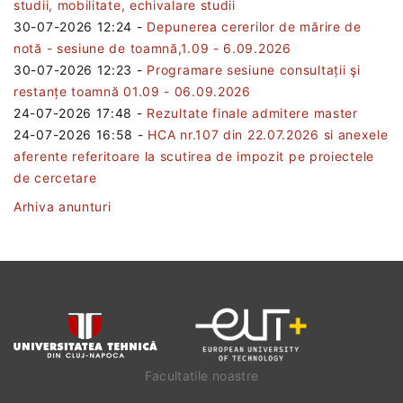
studii, mobilitate, echivalare studii
30-07-2026 12:24
-
Depunerea cererilor de mărire de
notă - sesiune de toamnă,1.09 - 6.09.2026
30-07-2026 12:23
-
Programare sesiune consultații şi
restanțe toamnă 01.09 - 06.09.2026
24-07-2026 17:48
-
Rezultate finale admitere master
24-07-2026 16:58
-
HCA nr.107 din 22.07.2026 si anexele
aferente referitoare la scutirea de impozit pe proiectele
de cercetare
Arhiva anunturi
Facultatile noastre