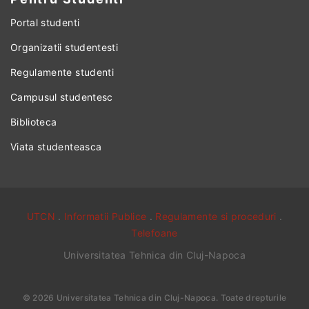
Portal studenti
Organizatii studentesti
Regulamente studenti
Campusul studentesc
Biblioteca
Viata studenteasca
UTCN
.
Informatii Publice
.
Regulamente si proceduri
.
Telefoane
Universitatea Tehnica din Cluj-Napoca
©
2026
Universitatea Tehnica din Cluj-Napoca
. Toate drepturile