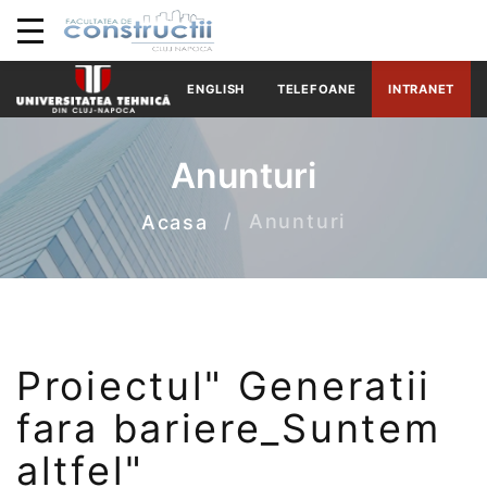
ENGLISH
TELEFOANE
INTRANET
Anunturi
Anunturi
Acasa
Proiectul" Generatii
fara bariere_Suntem
altfel"