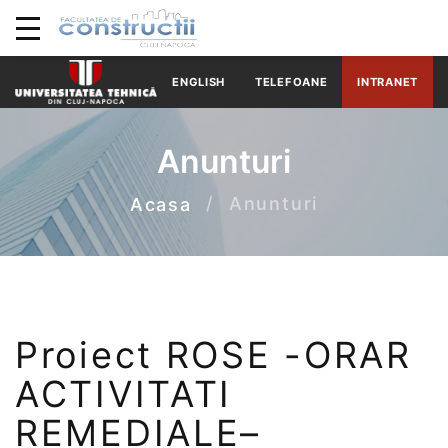
ENGLISH
TELEFOANE
INTRANET
Anunturi
Anunturi
Acasa
Proiect ROSE -ORAR
ACTIVITATI
REMEDIALE–