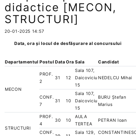
didactice [MECON,
STRUCTURI]
20-01-2025 14:57
Data, ora și locul de desfășurare al concursului
Departamentul
Postul
Data
Ora
Sala
Candidat
Sala 107,
PROF.
31
12
Daicoviciu
NEDELCU Mihai
2
15
MECON
Sala 107,
CONF.
BURU Ștefan
31
10
Daicoviciu
7
Marius
15
PROF.
AULA
30
10
PETRAN Ioan
4
TERTEA
STRUCTURI
CONF.
Sala 129,
CONSTANTINES
29
11