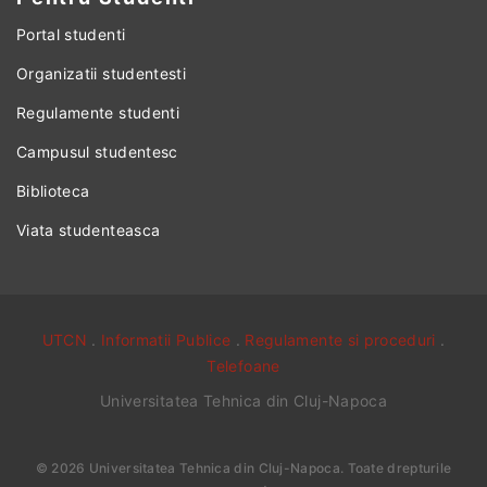
Portal studenti
Organizatii studentesti
Regulamente studenti
Campusul studentesc
Biblioteca
Viata studenteasca
UTCN
.
Informatii Publice
.
Regulamente si proceduri
.
Telefoane
Universitatea Tehnica din Cluj-Napoca
©
2026
Universitatea Tehnica din Cluj-Napoca
. Toate drepturile