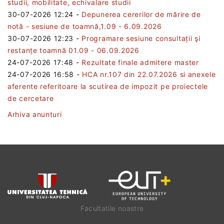
studii, mobilitate, echivalare studii
30-07-2026 12:24
-
Depunerea cererilor de mărire de
notă - sesiune de toamnă,1.09 - 6.09.2026
30-07-2026 12:23
-
Programare sesiune consultații şi
restanțe toamnă 01.09 - 06.09.2026
24-07-2026 17:48
-
Rezultate finale admitere master
24-07-2026 16:58
-
HCA nr.107 din 22.07.2026 si anexele
aferente referitoare la scutirea de impozit pe proiectele
de cercetare
Arhiva anunturi
Facultatile noastre