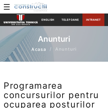
ENGLISH
TELEFOANE
INTRANET
Anunturi
Anunturi
Acasa
Programarea
concursurilor pentru
ocuparea posturilor