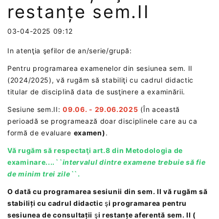
restanțe sem.II
03-04-2025 09:12
In atenţia şefilor de an/serie/grupă:
Pentru programarea examenelor din sesiunea sem. II
(2024/2025), vă rugăm să stabiliţi cu cadrul didactic
titular de disciplină data de susţinere a examinării.
Sesiune sem.II:
09.06. - 29.06.2025
(În această
perioadă se programează doar disciplinele care au ca
formă de evaluare
examen)
.
Vă rugăm să respectaţi art.8 din Metodologia de
examinare....
``intervalul dintre examene trebuie să fie
de minim trei zile`
`.
O dată cu programarea sesiunii din sem. II vă rugăm să
stabiliți cu cadrul didactic
ş
i programarea pentru
sesiunea de consultații
ş
i restanțe aferentă sem. II (