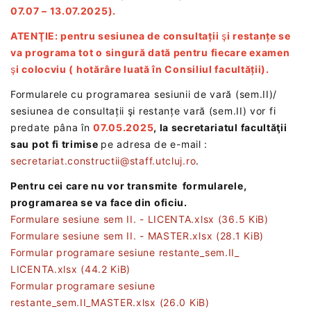
07.07 – 13.07.2025).
ATENŢIE: pentru sesiunea de consultații
ş
i restanțe se
va programa tot o singură dată pentru fiecare examen
ş
i colocviu ( hotărâre luată în Consiliul facultății).
Formularele cu programarea sesiunii de vară (sem.II)/
sesiunea de consultații şi restanțe vară (sem.II) vor fi
predate pâna în
07.05.2025
, la secretariatul facultăţii
sau pot fi trimise
pe adresa de e-mail :
secretariat.constructii@staff.utcluj.ro
.
Pentru cei care nu vor transmite formularele,
programarea se va face din oficiu.
Formulare sesiune sem II. - LICENTA.xlsx
(36.5 KiB)
Formulare sesiune sem II. - MASTER.xlsx
(28.1 KiB)
Formular programare sesiune restante_sem.II_
LICENTA.xlsx
(44.2 KiB)
Formular programare sesiune
restante_sem.II_MASTER.xlsx
(26.0 KiB)