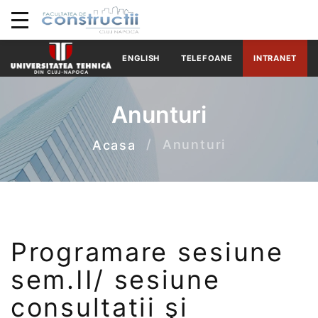
ENGLISH
TELEFOANE
INTRANET
Anunturi
Anunturi
Acasa
Programare sesiune
sem.II/ sesiune
consultații şi