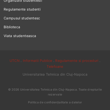
Organizatii studentesti
Regulamente studenti
Campusul studentesc
Biblioteca
Viata studenteasca
UTCN
.
Informatii Publice
.
Regulamente si proceduri
.
Telefoane
Universitatea Tehnica din Cluj-Napoca
©
2026
Universitatea Tehnica din Cluj-Napoca
. Toate drepturile
rezervate
Politica de confidențialitate a datelor