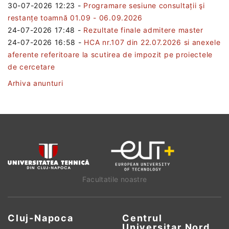
30-07-2026 12:23
-
Programare sesiune consultații şi
restanțe toamnă 01.09 - 06.09.2026
24-07-2026 17:48
-
Rezultate finale admitere master
24-07-2026 16:58
-
HCA nr.107 din 22.07.2026 si anexele
aferente referitoare la scutirea de impozit pe proiectele
de cercetare
Arhiva anunturi
Facultatile noastre
Cluj-Napoca
Centrul
Universitar Nord