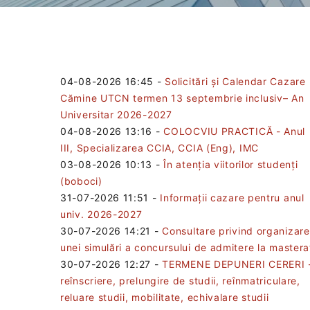
04-08-2026 16:45
-
Solicitări și Calendar Cazare
Cămine UTCN termen 13 septembrie inclusiv– An
Universitar 2026-2027
04-08-2026 13:16
-
COLOCVIU PRACTICĂ - Anul
III, Specializarea CCIA, CCIA (Eng), IMC
03-08-2026 10:13
-
În atenția viitorilor studenți
(boboci)
31-07-2026 11:51
-
Informații cazare pentru anul
univ. 2026-2027
30-07-2026 14:21
-
Consultare privind organizar
unei simulări a concursului de admitere la mastera
30-07-2026 12:27
-
TERMENE DEPUNERI CERERI 
reînscriere, prelungire de studii, reînmatriculare,
reluare studii, mobilitate, echivalare studii