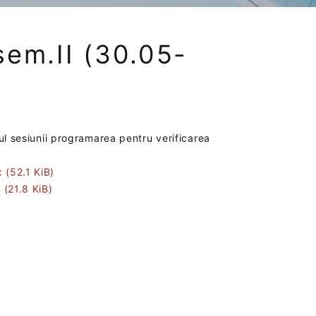
sem.II (30.05-
sul sesiunii programarea pentru verificarea
sx
(52.1 KiB)
x
(21.8 KiB)