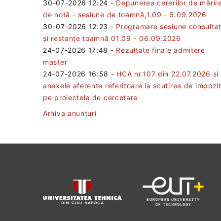
30-07-2026 12:24
-
Depunerea cererilor de mărir
de notă - sesiune de toamnă,1.09 - 6.09.2026
30-07-2026 12:23
-
Programare sesiune consultaț
şi restanțe toamnă 01.09 - 06.09.2026
24-07-2026 17:48
-
Rezultate finale admitere
master
24-07-2026 16:58
-
HCA nr.107 din 22.07.2026 si
anexele aferente referitoare la scutirea de impozi
pe proiectele de cercetare
Arhiva anunturi