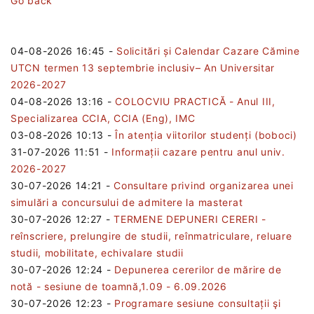
Go back
04-08-2026 16:45
-
Solicitări și Calendar Cazare Cămine
UTCN termen 13 septembrie inclusiv– An Universitar
2026-2027
04-08-2026 13:16
-
COLOCVIU PRACTICĂ - Anul III,
Specializarea CCIA, CCIA (Eng), IMC
03-08-2026 10:13
-
În atenția viitorilor studenți (boboci)
31-07-2026 11:51
-
Informații cazare pentru anul univ.
2026-2027
30-07-2026 14:21
-
Consultare privind organizarea unei
simulări a concursului de admitere la masterat
30-07-2026 12:27
-
TERMENE DEPUNERI CERERI -
reînscriere, prelungire de studii, reînmatriculare, reluare
studii, mobilitate, echivalare studii
30-07-2026 12:24
-
Depunerea cererilor de mărire de
notă - sesiune de toamnă,1.09 - 6.09.2026
30-07-2026 12:23
-
Programare sesiune consultații şi