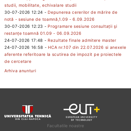
studii, mobilitate, echivalare studii
30-07-2026 12:24
-
Depunerea cererilor de mărire de
notă - sesiune de toamnă,1.09 - 6.09.2026
30-07-2026 12:23
-
Programare sesiune consultații şi
restanțe toamnă 01.09 - 06.09.2026
24-07-2026 17:48
-
Rezultate finale admitere master
24-07-2026 16:58
-
HCA nr.107 din 22.07.2026 si anexele
aferente referitoare la scutirea de impozit pe proiectele
de cercetare
Arhiva anunturi
Facultatile noastre