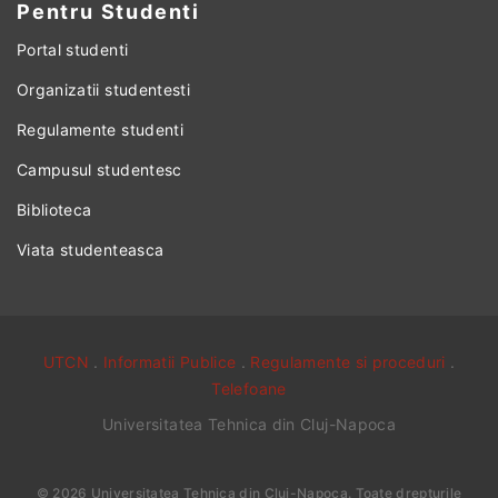
Pentru Studenti
Portal studenti
Organizatii studentesti
Regulamente studenti
Campusul studentesc
Biblioteca
Viata studenteasca
UTCN
.
Informatii Publice
.
Regulamente si proceduri
.
Telefoane
Universitatea Tehnica din Cluj-Napoca
©
2026
Universitatea Tehnica din Cluj-Napoca
. Toate drepturile