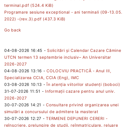
terminal.pdf
(524.4 KiB)
Programare sesiune exceptional - ani terminali (09-13.05.
2022) -(rev.3).pdf
(437.3 KiB)
Go back
04-08-2026 16:45
-
Solicitări și Calendar Cazare Cămine
UTCN termen 13 septembrie inclusiv– An Universitar
2026-2027
04-08-2026 13:16
-
COLOCVIU PRACTICĂ - Anul III,
Specializarea CCIA, CCIA (Eng), IMC
03-08-2026 10:13
-
În atenția viitorilor studenți (boboci)
31-07-2026 11:51
-
Informații cazare pentru anul univ.
2026-2027
30-07-2026 14:21
-
Consultare privind organizarea unei
simulări a concursului de admitere la masterat
30-07-2026 12:27
-
TERMENE DEPUNERI CERERI -
reînscriere, prelungire de studii, reînmatriculare, reluare