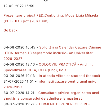
12-09-2022 15:59
Prezentare proiect PED_Conf.dr.ing. Moga Ligia Mihaela
(PDF-HLC).pdf
(206.1 KiB)
Go back
04-08-2026 16:45
-
Solicitări și Calendar Cazare Cămine
UTCN termen 13 septembrie inclusiv– An Universitar
2026-2027
04-08-2026 13:16
-
COLOCVIU PRACTICĂ - Anul III,
Specializarea CCIA, CCIA (Eng), IMC
03-08-2026 10:13
-
În atenția viitorilor studenți (boboci)
31-07-2026 11:51
-
Informații cazare pentru anul univ.
2026-2027
30-07-2026 14:21
-
Consultare privind organizarea unei
simulări a concursului de admitere la masterat
30-07-2026 12:27
-
TERMENE DEPUNERI CERERI -