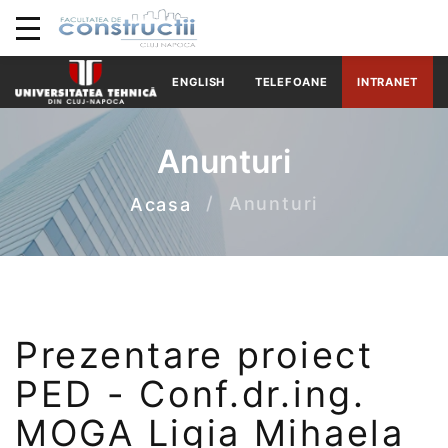
ENGLISH
TELEFOANE
INTRANET
Anunturi
Anunturi
Acasa
Prezentare proiect
PED - Conf.dr.ing.
MOGA Ligia Mihaela