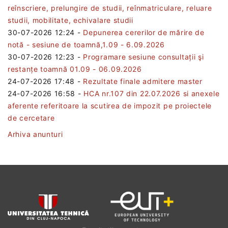
reînscriere, prelungire de studii, reînmatriculare, reluare
studii, mobilitate, echivalare studii
30-07-2026 12:24
-
Depunerea cererilor de mărire de
notă - sesiune de toamnă,1.09 - 6.09.2026
30-07-2026 12:23
-
Programare sesiune consultații şi
restanțe toamnă 01.09 - 06.09.2026
24-07-2026 17:48
-
Rezultate finale admitere master
24-07-2026 16:58
-
HCA nr.107 din 22.07.2026 si anexele
aferente referitoare la scutirea de impozit pe proiectele
de cercetare
Arhiva anunturi