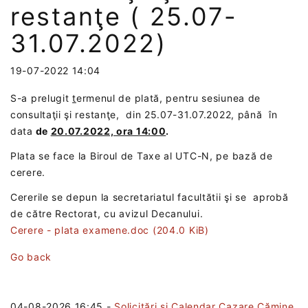
restanţe ( 25.07-
31.07.2022)
19-07-2022 14:04
S-a prelugit
t
ermenul de plată, pentru sesiunea de
consultaţii şi restanţe, din 25.07-31.07.2022, până în
data
de
20.07.2022, ora 14:00
.
Plata se face la Biroul de Taxe al UTC-N, pe bază de
cerere.
Cererile se depun la secretariatul facultătii şi se aprobă
de către Rectorat, cu avizul Decanului.
Cerere - plata examene.doc
(204.0 KiB)
Go back
04-08-2026 16:45
-
Solicitări și Calendar Cazare Cămine