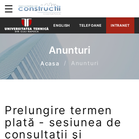
ENGLISH
TELEFOANE
INTRANET
Anunturi
Anunturi
Acasa
Prelungire termen
plată - sesiunea de
consultaţii şi