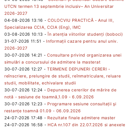
UTCN termen 13 septembrie inclusiv– An Universitar
2026-2027
04-08-2026 13:16
-
COLOCVIU PRACTICĂ - Anul III,
Specializarea CCIA, CCIA (Eng), IMC
03-08-2026 10:13
-
În atenția viitorilor studenți (boboci)
31-07-2026 11:51
-
Informații cazare pentru anul univ.
2026-2027
30-07-2026 14:21
-
Consultare privind organizarea unei
simulări a concursului de admitere la masterat
30-07-2026 12:27
-
TERMENE DEPUNERI CERERI -
reînscriere, prelungire de studii, reînmatriculare, reluare
studii, mobilitate, echivalare studii
30-07-2026 12:24
-
Depunerea cererilor de mărire de
notă - sesiune de toamnă,1.09 - 6.09.2026
30-07-2026 12:23
-
Programare sesiune consultații şi
restanțe toamnă 01.09 - 06.09.2026
24-07-2026 17:48
-
Rezultate finale admitere master
24-07-2026 16:58
-
HCA nr.107 din 22.07.2026 si anexele