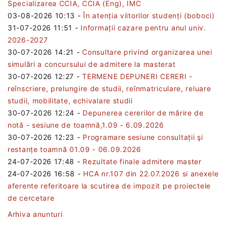
Specializarea CCIA, CCIA (Eng), IMC
03-08-2026 10:13
-
În atenția viitorilor studenți (boboci)
31-07-2026 11:51
-
Informații cazare pentru anul univ.
2026-2027
30-07-2026 14:21
-
Consultare privind organizarea unei
simulări a concursului de admitere la masterat
30-07-2026 12:27
-
TERMENE DEPUNERI CERERI -
reînscriere, prelungire de studii, reînmatriculare, reluare
studii, mobilitate, echivalare studii
30-07-2026 12:24
-
Depunerea cererilor de mărire de
notă - sesiune de toamnă,1.09 - 6.09.2026
30-07-2026 12:23
-
Programare sesiune consultații şi
restanțe toamnă 01.09 - 06.09.2026
24-07-2026 17:48
-
Rezultate finale admitere master
24-07-2026 16:58
-
HCA nr.107 din 22.07.2026 si anexele
aferente referitoare la scutirea de impozit pe proiectele
de cercetare
Arhiva anunturi