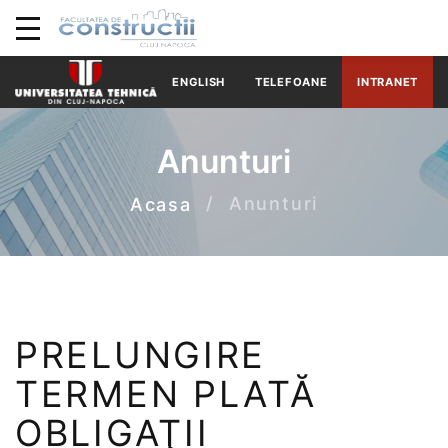
ENGLISH
TELEFOANE
INTRANET
Anunturi
Anunturi
Acasa
PRELUNGIRE
TERMEN PLATĂ
OBLIGAŢII