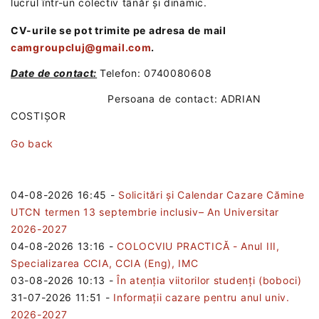
lucrul într-un colectiv tânăr și dinamic.
CV-urile se pot trimite pe adresa de mail
camgroupcluj@gmail.com
.
Date de contact:
Telefon: 0740080608
Persoana de contact: ADRIAN
COSTIȘOR
Go back
04-08-2026 16:45
-
Solicitări și Calendar Cazare Cămine
UTCN termen 13 septembrie inclusiv– An Universitar
2026-2027
04-08-2026 13:16
-
COLOCVIU PRACTICĂ - Anul III,
Specializarea CCIA, CCIA (Eng), IMC
03-08-2026 10:13
-
În atenția viitorilor studenți (boboci)
31-07-2026 11:51
-
Informații cazare pentru anul univ.
2026-2027