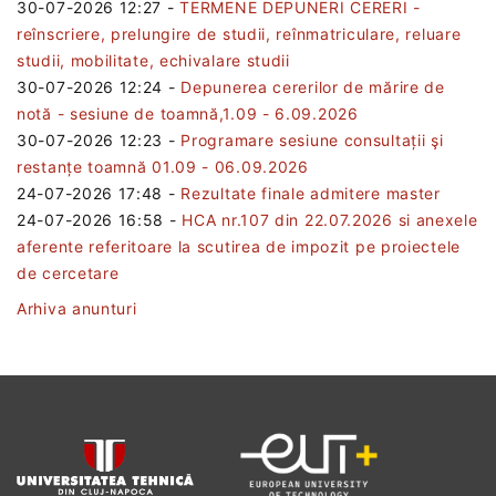
30-07-2026 12:27
-
TERMENE DEPUNERI CERERI -
reînscriere, prelungire de studii, reînmatriculare, reluare
studii, mobilitate, echivalare studii
30-07-2026 12:24
-
Depunerea cererilor de mărire de
notă - sesiune de toamnă,1.09 - 6.09.2026
30-07-2026 12:23
-
Programare sesiune consultații şi
restanțe toamnă 01.09 - 06.09.2026
24-07-2026 17:48
-
Rezultate finale admitere master
24-07-2026 16:58
-
HCA nr.107 din 22.07.2026 si anexele
aferente referitoare la scutirea de impozit pe proiectele
de cercetare
Arhiva anunturi