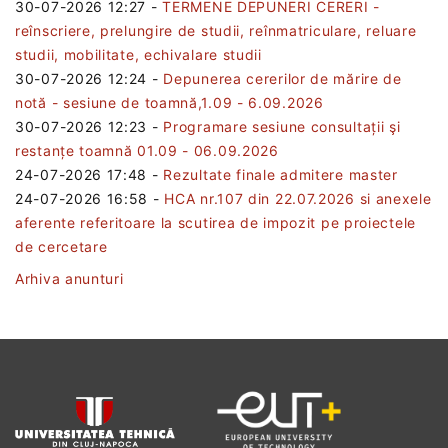
30-07-2026 12:27
-
TERMENE DEPUNERI CERERI -
reînscriere, prelungire de studii, reînmatriculare, reluare
studii, mobilitate, echivalare studii
30-07-2026 12:24
-
Depunerea cererilor de mărire de
notă - sesiune de toamnă,1.09 - 6.09.2026
30-07-2026 12:23
-
Programare sesiune consultații şi
restanțe toamnă 01.09 - 06.09.2026
24-07-2026 17:48
-
Rezultate finale admitere master
24-07-2026 16:58
-
HCA nr.107 din 22.07.2026 si anexele
aferente referitoare la scutirea de impozit pe proiectele
de cercetare
Arhiva anunturi