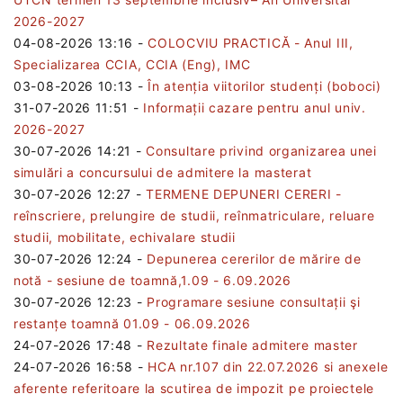
2026-2027
04-08-2026 13:16
-
COLOCVIU PRACTICĂ - Anul III,
Specializarea CCIA, CCIA (Eng), IMC
03-08-2026 10:13
-
În atenția viitorilor studenți (boboci)
31-07-2026 11:51
-
Informații cazare pentru anul univ.
2026-2027
30-07-2026 14:21
-
Consultare privind organizarea unei
simulări a concursului de admitere la masterat
30-07-2026 12:27
-
TERMENE DEPUNERI CERERI -
reînscriere, prelungire de studii, reînmatriculare, reluare
studii, mobilitate, echivalare studii
30-07-2026 12:24
-
Depunerea cererilor de mărire de
notă - sesiune de toamnă,1.09 - 6.09.2026
30-07-2026 12:23
-
Programare sesiune consultații şi
restanțe toamnă 01.09 - 06.09.2026
24-07-2026 17:48
-
Rezultate finale admitere master
24-07-2026 16:58
-
HCA nr.107 din 22.07.2026 si anexele
aferente referitoare la scutirea de impozit pe proiectele