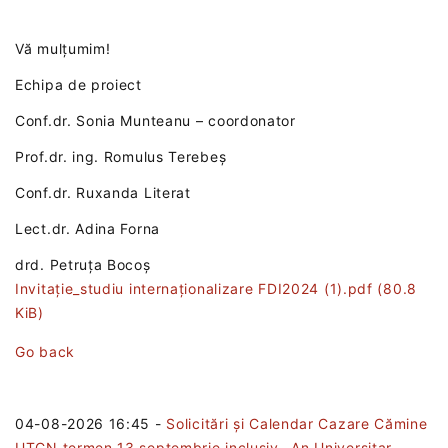
Vă mulțumim!
Echipa de proiect
Conf.dr. Sonia Munteanu – coordonator
Prof.dr. ing. Romulus Terebeș
Conf.dr. Ruxanda Literat
Lect.dr. Adina Forna
drd. Petruța Bocoș
Invitație_studiu internaționalizare FDI2024 (1).pdf
(80.8
KiB)
Go back
04-08-2026 16:45
-
Solicitări și Calendar Cazare Cămine
UTCN termen 13 septembrie inclusiv– An Universitar