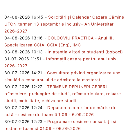
04-08-2026 16:45
-
Solicitări și Calendar Cazare Cămine
UTCN termen 13 septembrie inclusiv– An Universitar
2026-2027
04-08-2026 13:16
-
COLOCVIU PRACTICĂ - Anul III,
Specializarea CCIA, CCIA (Eng), IMC
03-08-2026 10:13
-
În atenția viitorilor studenți (boboci)
31-07-2026 11:51
-
Informații cazare pentru anul univ.
2026-2027
30-07-2026 14:21
-
Consultare privind organizarea unei
simulări a concursului de admitere la masterat
30-07-2026 12:27
-
TERMENE DEPUNERI CERERI -
reînscriere, prelungire de studii, reînmatriculare, reluare
studii, mobilitate, echivalare studii
30-07-2026 12:24
-
Depunerea cererilor de mărire de
notă - sesiune de toamnă,1.09 - 6.09.2026
30-07-2026 12:23
-
Programare sesiune consultații şi
restanțe toamnă 01.09 - 06.09.2026