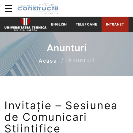
ENGLISH
TELEFOANE
INTRANET
Anunturi
Anunturi
Acasa
Invitație – Sesiunea
de Comunicari
Stiintifice