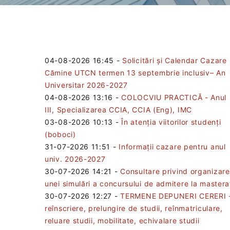
04-08-2026 16:45
-
Solicitări și Calendar Cazare
Cămine UTCN termen 13 septembrie inclusiv– An
Universitar 2026-2027
04-08-2026 13:16
-
COLOCVIU PRACTICĂ - Anul
III, Specializarea CCIA, CCIA (Eng), IMC
03-08-2026 10:13
-
În atenția viitorilor studenți
(boboci)
31-07-2026 11:51
-
Informații cazare pentru anul
univ. 2026-2027
30-07-2026 14:21
-
Consultare privind organizar
unei simulări a concursului de admitere la mastera
30-07-2026 12:27
-
TERMENE DEPUNERI CERERI 
reînscriere, prelungire de studii, reînmatriculare,
reluare studii, mobilitate, echivalare studii