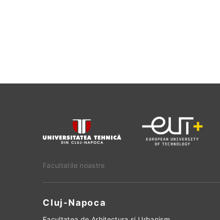
Facultatile noastre
Cluj-Napoca
Facultatea de Arhitectura si Urbanism