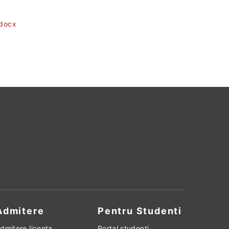
.docx
Admitere
Pentru Studenti
dmitere licenta
Portal studenti