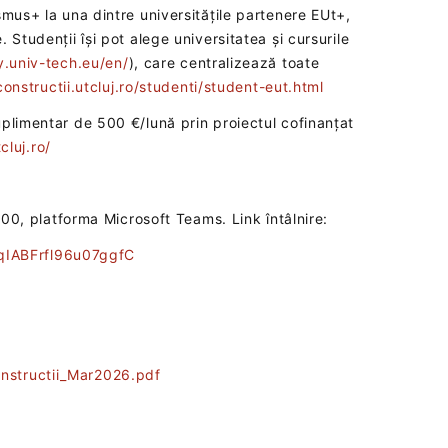
smus+ la una dintre universitățile partenere EUt+,
 Studenții își pot alege universitatea și cursurile
ty.univ-tech.eu/en/
), care centralizează toate
constructii.utcluj.ro/studenti/student-eut.html
uplimentar de 500 €/lună prin proiectul cofinanțat
cluj.ro/
:00, platforma Microsoft Teams.‎ Link întâlnire:
qIABFrfl96u07ggfC
onstructii_Mar2026.pdf