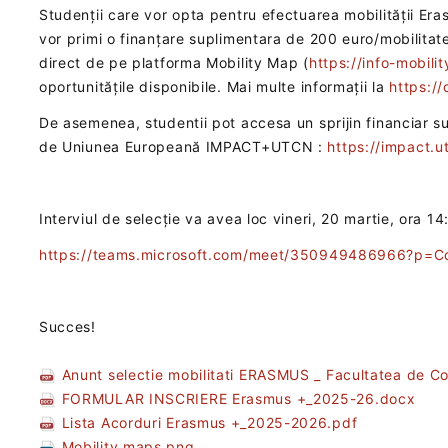
Studenții care vor opta pentru efectuarea mobilității Era
vor primi o finanțare suplimentara de 200 euro/mobilitate.
direct de pe platforma Mobility Map (
https://info-mobili
oportunitățile disponibile. Mai multe informații la
https://
De asemenea, studentii pot accesa un sprijin financiar s
de Uniunea Europeană ‎IMPACT+UTCN :
https://impact.ut
Interviul de selecție va avea loc vineri, 20 martie, ora 14
https://teams.microsoft.com/meet/350949486966?p=C
Succes!
Anunt selectie mobilitati ERASMUS _ Facultatea de C
FORMULAR INSCRIERE Erasmus +_2025-26.docx
Lista Acorduri Erasmus +_2025-2026.pdf
Mobility maps.png