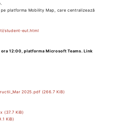
e.
de pe platforma Mobility Map, care centralizează
nti/student-eut.html
5, ora 12:00, platforma Microsoft Teams.‎ Link
tructii_Mar 2025.pdf
(266.7 KiB)
cx
(37.7 KiB)
9.1 KiB)