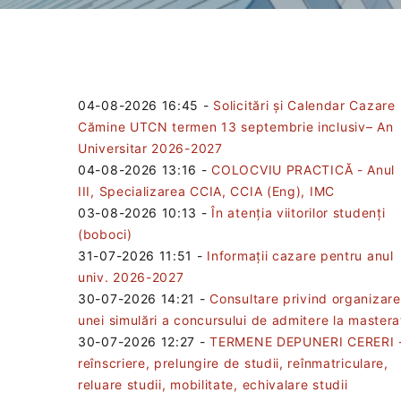
04-08-2026 16:45
-
Solicitări și Calendar Cazare
Cămine UTCN termen 13 septembrie inclusiv– An
Universitar 2026-2027
04-08-2026 13:16
-
COLOCVIU PRACTICĂ - Anul
III, Specializarea CCIA, CCIA (Eng), IMC
03-08-2026 10:13
-
În atenția viitorilor studenți
(boboci)
31-07-2026 11:51
-
Informații cazare pentru anul
univ. 2026-2027
30-07-2026 14:21
-
Consultare privind organizar
unei simulări a concursului de admitere la mastera
30-07-2026 12:27
-
TERMENE DEPUNERI CERERI 
reînscriere, prelungire de studii, reînmatriculare,
reluare studii, mobilitate, echivalare studii