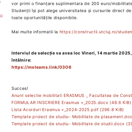
e
vor primi o finanțare suplimentara de 200 euro/mobilitat
Studenții își pot alege universitatea și cursurile direct 
ii
toate oportunitățile disponibile.
Mai multe informatii la
https://constructii.utcluj.ro/stude
t
Interviul de selecție va avea loc Vineri, ‎14 martie 202
întâlnire:
https://msteams.link/03O6‎
Succes!
Anunt selectie mobilitati ERASMUS _ Facultatea de Cons
FORMULAR INSCRIERE Erasmus +_2025.docx
(48.6 KiB)
Lista Acorduri Erasmus +_2024-2025.pdf
(296.8 KiB)
Template proiect de studiu- Mobilitate de plasament.do
Template proiect de studiu- Mobilitate de studii.docx
(3