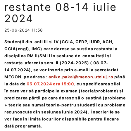
restante 08-14 iulie
2024
25-06-2024 11:58
Studenții din anii III si IV (CCIA, CFDP, IUDR, ACH,
CCIA(engl), IMC) care doresc sa sustina restanta la
disciplina RM II/SM II
in sesiune de consultații și
restanțe aferenta sem. II (2024-2025) ( 08.07-
14.07.2024), se vor înscrie prin e-mail la secretariat
MECON, pe adresa :
aniko.pakai@mecon.utcluj.ro
până
la data de
05.07.2024 ora 15:00
, cu specificarea zilei
în care vor să participe la examen (teorie/probleme) și
precizarea părții pe care doresc să o susțină (probleme
+ teorie sau numai teorie-pentru studenții cu probleme
recunoscute din sesiunea iunie 2024). Înscrierile se
vor face în limita locurilor disponibile pentru fiecare
dată programată.