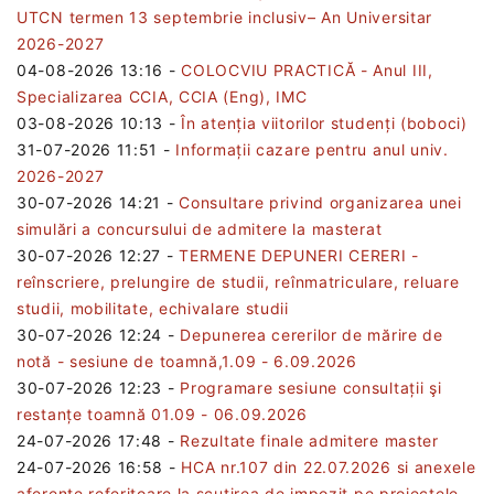
UTCN termen 13 septembrie inclusiv– An Universitar
2026-2027
04-08-2026 13:16
-
COLOCVIU PRACTICĂ - Anul III,
Specializarea CCIA, CCIA (Eng), IMC
03-08-2026 10:13
-
În atenția viitorilor studenți (boboci)
31-07-2026 11:51
-
Informații cazare pentru anul univ.
2026-2027
30-07-2026 14:21
-
Consultare privind organizarea unei
simulări a concursului de admitere la masterat
30-07-2026 12:27
-
TERMENE DEPUNERI CERERI -
reînscriere, prelungire de studii, reînmatriculare, reluare
studii, mobilitate, echivalare studii
30-07-2026 12:24
-
Depunerea cererilor de mărire de
notă - sesiune de toamnă,1.09 - 6.09.2026
30-07-2026 12:23
-
Programare sesiune consultații şi
restanțe toamnă 01.09 - 06.09.2026
24-07-2026 17:48
-
Rezultate finale admitere master
24-07-2026 16:58
-
HCA nr.107 din 22.07.2026 si anexele
aferente referitoare la scutirea de impozit pe proiectele