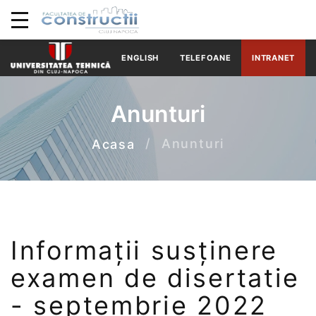
ENGLISH
TELEFOANE
INTRANET
Anunturi
Anunturi
Acasa
Informații susținere
examen de disertatie
- septembrie 2022