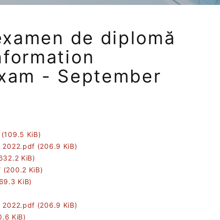
 examen de diplomă
nformation
exam - September
f
(109.5 KiB)
e 2022.pdf
(206.9 KiB)
632.2 KiB)
f
(200.2 KiB)
69.3 KiB)
e 2022.pdf
(206.9 KiB)
0.6 KiB)