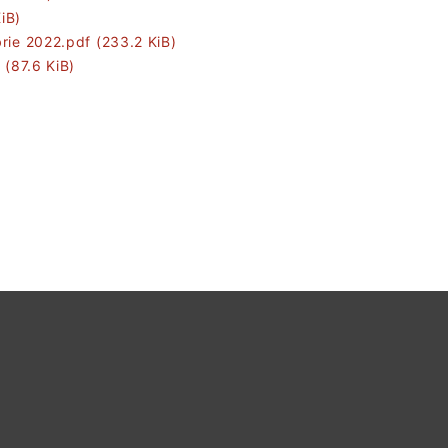
iB)
brie 2022.pdf
(233.2 KiB)
f
(87.6 KiB)