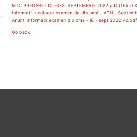
e
MTC PREDARE LIC.-SES. SEPTEMBRIE 2022.pdf
(165.0 K
Informații susținere examen de diplomă - ACH - Septem
ii
Anunt_Informatii examen diploma - IE - sept 2022_v2.pd
Go back
t