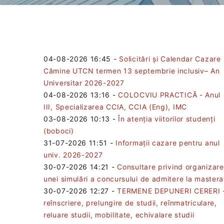
04-08-2026 16:45
-
Solicitări și Calendar Cazare
Cămine UTCN termen 13 septembrie inclusiv– An
Universitar 2026-2027
04-08-2026 13:16
-
COLOCVIU PRACTICĂ - Anul
III, Specializarea CCIA, CCIA (Eng), IMC
03-08-2026 10:13
-
În atenția viitorilor studenți
(boboci)
31-07-2026 11:51
-
Informații cazare pentru anul
univ. 2026-2027
30-07-2026 14:21
-
Consultare privind organizar
unei simulări a concursului de admitere la mastera
30-07-2026 12:27
-
TERMENE DEPUNERI CERERI 
reînscriere, prelungire de studii, reînmatriculare,
reluare studii, mobilitate, echivalare studii