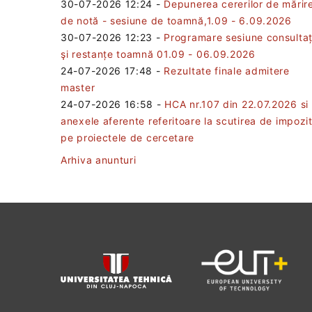
30-07-2026 12:24
-
Depunerea cererilor de mărir
de notă - sesiune de toamnă,1.09 - 6.09.2026
30-07-2026 12:23
-
Programare sesiune consultaț
şi restanțe toamnă 01.09 - 06.09.2026
24-07-2026 17:48
-
Rezultate finale admitere
master
24-07-2026 16:58
-
HCA nr.107 din 22.07.2026 si
anexele aferente referitoare la scutirea de impozi
pe proiectele de cercetare
Arhiva anunturi