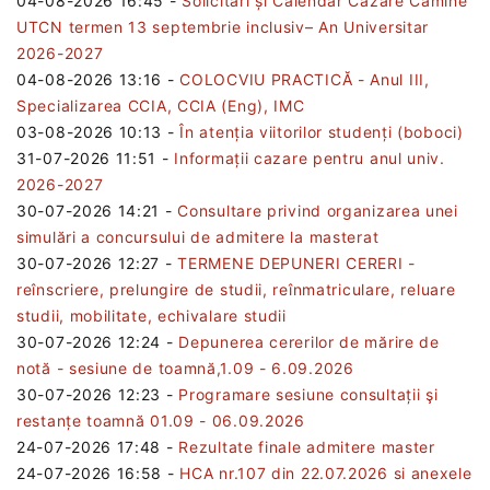
04-08-2026 16:45
-
Solicitări și Calendar Cazare Cămine
UTCN termen 13 septembrie inclusiv– An Universitar
2026-2027
04-08-2026 13:16
-
COLOCVIU PRACTICĂ - Anul III,
Specializarea CCIA, CCIA (Eng), IMC
03-08-2026 10:13
-
În atenția viitorilor studenți (boboci)
31-07-2026 11:51
-
Informații cazare pentru anul univ.
2026-2027
30-07-2026 14:21
-
Consultare privind organizarea unei
simulări a concursului de admitere la masterat
30-07-2026 12:27
-
TERMENE DEPUNERI CERERI -
reînscriere, prelungire de studii, reînmatriculare, reluare
studii, mobilitate, echivalare studii
30-07-2026 12:24
-
Depunerea cererilor de mărire de
notă - sesiune de toamnă,1.09 - 6.09.2026
30-07-2026 12:23
-
Programare sesiune consultații şi
restanțe toamnă 01.09 - 06.09.2026
24-07-2026 17:48
-
Rezultate finale admitere master
24-07-2026 16:58
-
HCA nr.107 din 22.07.2026 si anexele