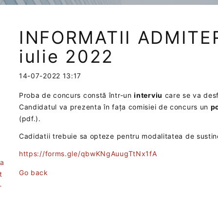
INFORMATII ADMITER
iulie 2022
14-07-2022 13:17
Proba de concurs constă într-un
interviu
care se va desf
Candidatul va prezenta în fața comisiei de concurs un
p
(pdf.).
Cadidatii trebuie sa opteze pentru modalitatea de sustine
https://forms.gle/qbwKNgAuugTtNx1fA
ea
Go back
t
-