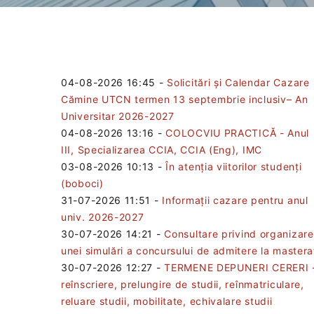
04-08-2026 16:45
-
Solicitări și Calendar Cazare
Cămine UTCN termen 13 septembrie inclusiv– An
Universitar 2026-2027
04-08-2026 13:16
-
COLOCVIU PRACTICĂ - Anul
III, Specializarea CCIA, CCIA (Eng), IMC
03-08-2026 10:13
-
În atenția viitorilor studenți
(boboci)
31-07-2026 11:51
-
Informații cazare pentru anul
univ. 2026-2027
30-07-2026 14:21
-
Consultare privind organizar
unei simulări a concursului de admitere la mastera
30-07-2026 12:27
-
TERMENE DEPUNERI CERERI 
reînscriere, prelungire de studii, reînmatriculare,
reluare studii, mobilitate, echivalare studii