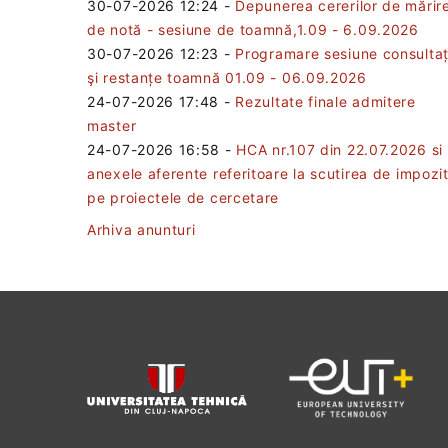
30-07-2026 12:24
-
Depunerea cererilor de mărir
de notă - sesiune de toamnă,1.09 - 6.09.2026
30-07-2026 12:23
-
Programare sesiune consultaț
şi restanțe toamnă 01.09 - 06.09.2026
24-07-2026 17:48
-
Rezultate finale admitere
master
24-07-2026 16:58
-
HCA nr.107 din 22.07.2026 si
anexele aferente referitoare la scutirea de impozi
pe proiectele de cercetare
Arhiva anunturi