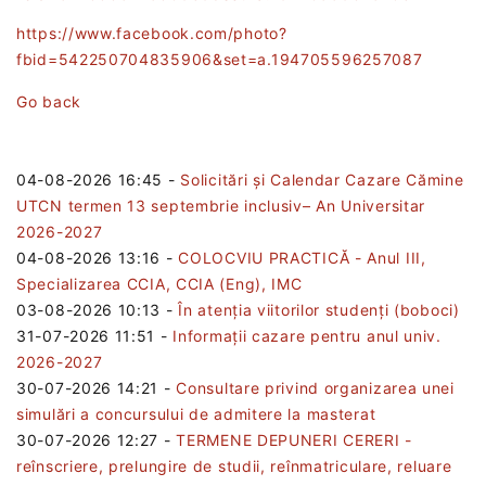
https://www.facebook.com/photo?
fbid=542250704835906&set=a.194705596257087
Go back
04-08-2026 16:45
-
Solicitări și Calendar Cazare Cămine
UTCN termen 13 septembrie inclusiv– An Universitar
2026-2027
04-08-2026 13:16
-
COLOCVIU PRACTICĂ - Anul III,
Specializarea CCIA, CCIA (Eng), IMC
03-08-2026 10:13
-
În atenția viitorilor studenți (boboci)
31-07-2026 11:51
-
Informații cazare pentru anul univ.
2026-2027
30-07-2026 14:21
-
Consultare privind organizarea unei
simulări a concursului de admitere la masterat
30-07-2026 12:27
-
TERMENE DEPUNERI CERERI -
reînscriere, prelungire de studii, reînmatriculare, reluare