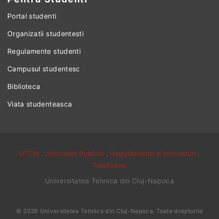
Portal studenti
Organizatii studentesti
Regulamente studenti
Campusul studentesc
Biblioteca
Viata studenteasca
UTCN
.
Informatii Publice
.
Regulamente si proceduri
.
Telefoane
Universitatea Tehnica din Cluj-Napoca
©
2026
Universitatea Tehnica din Cluj-Napoca
. Toate drepturile