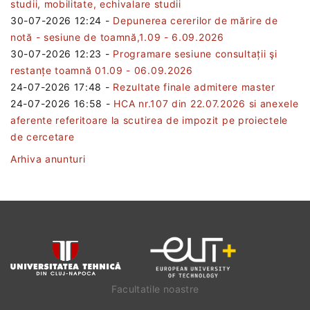
studii, mobilitate, echivalare studii
30-07-2026 12:24
-
Depunerea cererilor de mărire de
notă - sesiune de toamnă,1.09 - 6.09.2026
30-07-2026 12:23
-
Programare sesiune consultații şi
restanțe toamnă 01.09 - 06.09.2026
24-07-2026 17:48
-
Rezultate finale admitere master
24-07-2026 16:58
-
HCA nr.107 din 22.07.2026 si anexele
aferente referitoare la scutirea de impozit pe proiectele
de cercetare
Arhiva anunturi
Facultatile noastre