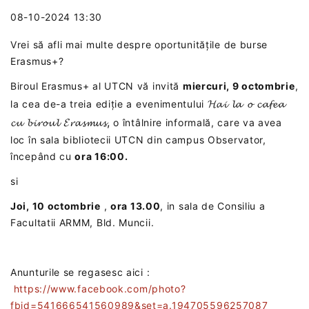
08-10-2024 13:30
Vrei să afli mai multe despre oportunitățile de burse
Erasmus+?
Biroul Erasmus+ al UTCN vă invită
miercuri, 9 octombrie
,
𝓗𝓪𝓲 𝓵𝓪 𝓸 𝓬𝓪𝓯𝓮𝓪
la cea de-a treia ediție a evenimentului
𝓬𝓾 𝓫𝓲𝓻𝓸𝓾𝓵 𝓔𝓻𝓪𝓼𝓶𝓾𝓼,
o întâlnire informală, care va avea
loc în sala bibliotecii UTCN din campus Observator,
începând cu
ora 16:00.
si
Joi, 10 octombrie
,
ora 13.00
, in sala de Consiliu a
Facultatii ARMM, Bld. Muncii.
Anunturile se regasesc aici :
https://www.facebook.com/photo?
fbid=541666541560989&set=a.194705596257087