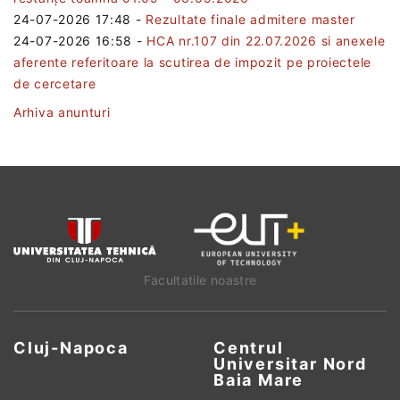
24-07-2026 17:48
-
Rezultate finale admitere master
24-07-2026 16:58
-
HCA nr.107 din 22.07.2026 si anexele
aferente referitoare la scutirea de impozit pe proiectele
de cercetare
Arhiva anunturi
Facultatile noastre
Cluj-Napoca
Centrul
Universitar Nord
Baia Mare