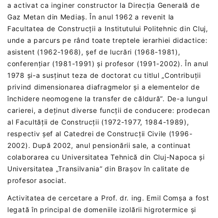
a activat ca inginer constructor la Direcția Generală de
Gaz Metan din Mediaș. În anul 1962 a revenit la
Facultatea de Construcții a Institutului Politehnic din Cluj,
unde a parcurs pe rând toate treptele ierarhiei didactice:
asistent (1962-1968), șef de lucrări (1968-1981),
conferențiar (1981-1991) și profesor (1991-2002). În anul
1978 și-a susținut teza de doctorat cu titlul „Contribuții
privind dimensionarea diafragmelor și a elementelor de
închidere neomogene la transfer de căldură”. De-a lungul
carierei, a deținut diverse funcții de conducere: prodecan
al Facultății de Construcții (1972-1977, 1984-1989),
respectiv șef al Catedrei de Construcții Civile (1996-
2002). După 2002, anul pensionării sale, a continuat
colaborarea cu Universitatea Tehnică din Cluj-Napoca și
Universitatea „Transilvania” din Brașov în calitate de
profesor asociat.
Activitatea de cercetare a Prof. dr. ing. Emil Comșa a fost
legată în principal de domeniile izolării higrotermice și