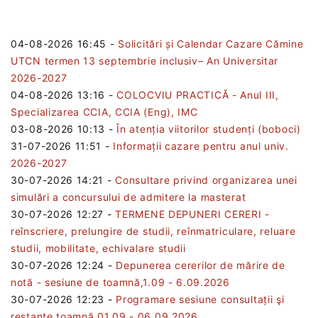
04-08-2026 16:45
-
Solicitări și Calendar Cazare Cămine
UTCN termen 13 septembrie inclusiv– An Universitar
2026-2027
04-08-2026 13:16
-
COLOCVIU PRACTICĂ - Anul III,
Specializarea CCIA, CCIA (Eng), IMC
03-08-2026 10:13
-
În atenția viitorilor studenți (boboci)
31-07-2026 11:51
-
Informații cazare pentru anul univ.
2026-2027
30-07-2026 14:21
-
Consultare privind organizarea unei
simulări a concursului de admitere la masterat
30-07-2026 12:27
-
TERMENE DEPUNERI CERERI -
reînscriere, prelungire de studii, reînmatriculare, reluare
studii, mobilitate, echivalare studii
30-07-2026 12:24
-
Depunerea cererilor de mărire de
notă - sesiune de toamnă,1.09 - 6.09.2026
30-07-2026 12:23
-
Programare sesiune consultații şi
restanțe toamnă 01.09 - 06.09.2026