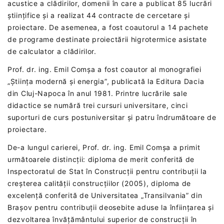
acustice a clădirilor, domenii în care a publicat 85 lucrări
științifice și a realizat 44 contracte de cercetare și
proiectare. De asemenea, a fost coautorul a 14 pachete
de programe destinate proiectării higrotermice asistate
de calculator a clădirilor.
Prof. dr. ing. Emil Comșa a fost coautor al monografiei
„Știința modernă și energia”, publicată la Editura Dacia
din Cluj-Napoca în anul 1981. Printre lucrările sale
didactice se numără trei cursuri universitare, cinci
suporturi de curs postuniversitar și patru îndrumătoare de
proiectare.
De-a lungul carierei, Prof. dr. ing. Emil Comșa a primit
următoarele distincții: diploma de merit conferită de
Inspectoratul de Stat în Construcții pentru contribuții la
creșterea calității construcțiilor (2005), diploma de
excelență conferită de Universitatea „Transilvania” din
Brașov pentru contribuții deosebite aduse la înființarea și
dezvoltarea învățământului superior de construcții în