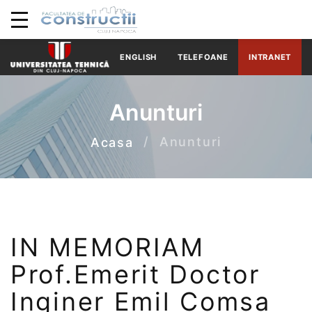
ENGLISH
TELEFOANE
INTRANET
Anunturi
Anunturi
Acasa
IN MEMORIAM
Prof.Emerit Doctor
Inginer Emil Comșa