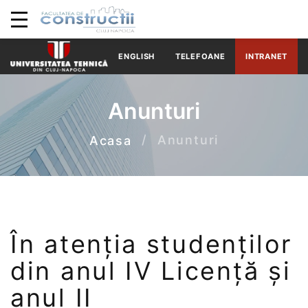
ENGLISH
TELEFOANE
INTRANET
Anunturi
Anunturi
Acasa
În atenția studenților
din anul IV Licență și
anul II