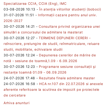
Specializarea CCIA, CCIA (Eng), IMC
03-08-2026 10:13
-
În atenția viitorilor studenți (boboci)
31-07-2026 11:51
-
Informații cazare pentru anul univ.
2026-2027
30-07-2026 14:21
-
Consultare privind organizarea unei
simulări a concursului de admitere la masterat
30-07-2026 12:27
-
TERMENE DEPUNERI CERERI -
reînscriere, prelungire de studii, reînmatriculare, reluare
studii, mobilitate, echivalare studii
30-07-2026 12:24
-
Depunerea cererilor de mărire de
notă - sesiune de toamnă,1.09 - 6.09.2026
30-07-2026 12:23
-
Programare sesiune consultații şi
restanțe toamnă 01.09 - 06.09.2026
24-07-2026 17:48
-
Rezultate finale admitere master
24-07-2026 16:58
-
HCA nr.107 din 22.07.2026 si anexele
aferente referitoare la scutirea de impozit pe proiectele
de cercetare
Arhiva anunturi