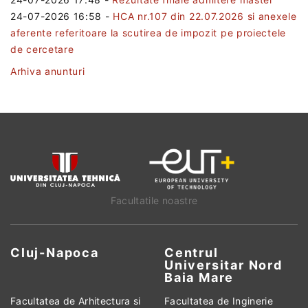
24-07-2026 16:58
-
HCA nr.107 din 22.07.2026 si anexele
aferente referitoare la scutirea de impozit pe proiectele
de cercetare
Arhiva anunturi
Facultatile noastre
Cluj-Napoca
Centrul
Universitar Nord
Baia Mare
Facultatea de Arhitectura si
Facultatea de Inginerie