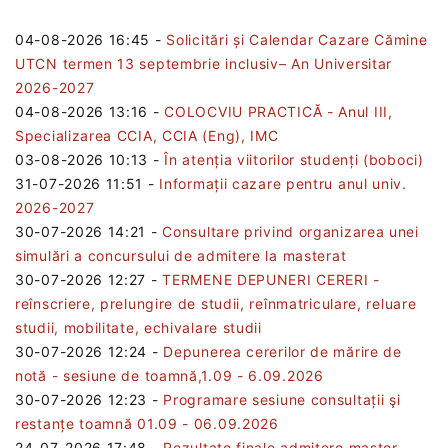
04-08-2026 16:45
-
Solicitări și Calendar Cazare Cămine
UTCN termen 13 septembrie inclusiv– An Universitar
2026-2027
04-08-2026 13:16
-
COLOCVIU PRACTICĂ - Anul III,
Specializarea CCIA, CCIA (Eng), IMC
03-08-2026 10:13
-
În atenția viitorilor studenți (boboci)
31-07-2026 11:51
-
Informații cazare pentru anul univ.
2026-2027
30-07-2026 14:21
-
Consultare privind organizarea unei
simulări a concursului de admitere la masterat
30-07-2026 12:27
-
TERMENE DEPUNERI CERERI -
reînscriere, prelungire de studii, reînmatriculare, reluare
studii, mobilitate, echivalare studii
30-07-2026 12:24
-
Depunerea cererilor de mărire de
notă - sesiune de toamnă,1.09 - 6.09.2026
30-07-2026 12:23
-
Programare sesiune consultații şi
restanțe toamnă 01.09 - 06.09.2026
24-07-2026 17:48
-
Rezultate finale admitere master