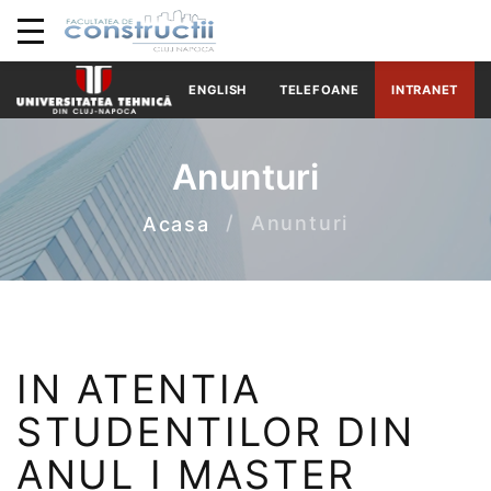
ENGLISH
TELEFOANE
INTRANET
Anunturi
Anunturi
Acasa
IN ATENTIA
STUDENTILOR DIN
ANUL I MASTER