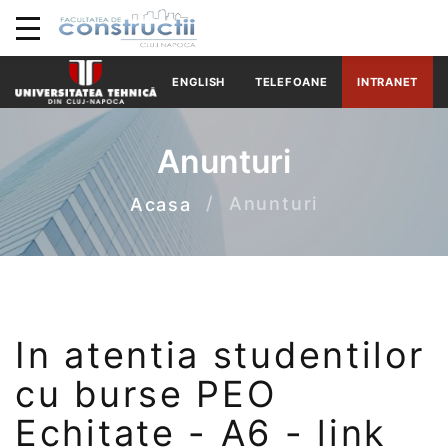
ENGLISH
TELEFOANE
INTRANET
Anunturi
Anunturi
Acasa
In atentia studentilor
cu burse PEO
Echitate - A6 - link