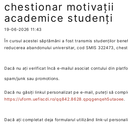
chestionar motivații
academice studenți
19-06-2026 11:43
În cursul acestei săptămâni a fost transmis studenților
benef
reducerea abandonului universitar, cod SMIS 322473, chest
Dacă nu ați verificat încă e-mailul asociat contului din plat
spam/junk sau
promotions.
Dacă nu găsiți linkul personalizat pe e-mail, puteți să
comple
https://uform.uefiscdi.ro/qq842.8628.qpqgenqeh5utaoee
.
Dacă ați completat deja formularul utilizând link-ul personal