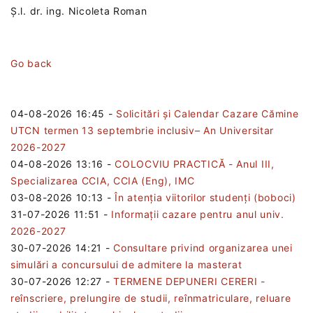
Ș.l. dr. ing. Nicoleta Roman
Go back
04-08-2026 16:45
-
Solicitări și Calendar Cazare Cămine
UTCN termen 13 septembrie inclusiv– An Universitar
2026-2027
04-08-2026 13:16
-
COLOCVIU PRACTICĂ - Anul III,
Specializarea CCIA, CCIA (Eng), IMC
03-08-2026 10:13
-
În atenția viitorilor studenți (boboci)
31-07-2026 11:51
-
Informații cazare pentru anul univ.
2026-2027
30-07-2026 14:21
-
Consultare privind organizarea unei
simulări a concursului de admitere la masterat
30-07-2026 12:27
-
TERMENE DEPUNERI CERERI -
reînscriere, prelungire de studii, reînmatriculare, reluare