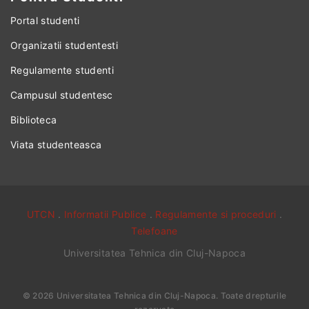
Portal studenti
Organizatii studentesti
Regulamente studenti
Campusul studentesc
Biblioteca
Viata studenteasca
UTCN
.
Informatii Publice
.
Regulamente si proceduri
.
Telefoane
Universitatea Tehnica din Cluj-Napoca
©
2026
Universitatea Tehnica din Cluj-Napoca
. Toate drepturile