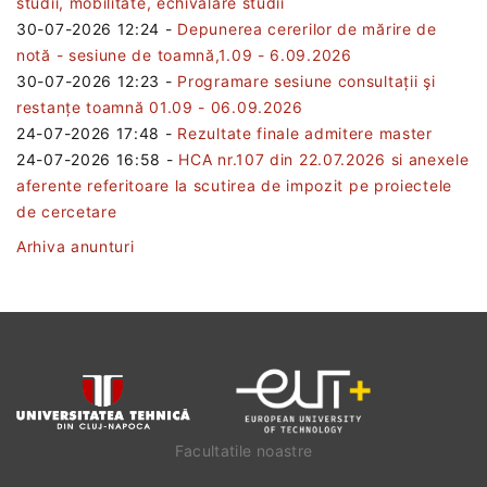
studii, mobilitate, echivalare studii
30-07-2026 12:24
-
Depunerea cererilor de mărire de
notă - sesiune de toamnă,1.09 - 6.09.2026
30-07-2026 12:23
-
Programare sesiune consultații şi
restanțe toamnă 01.09 - 06.09.2026
24-07-2026 17:48
-
Rezultate finale admitere master
24-07-2026 16:58
-
HCA nr.107 din 22.07.2026 si anexele
aferente referitoare la scutirea de impozit pe proiectele
de cercetare
Arhiva anunturi
Facultatile noastre