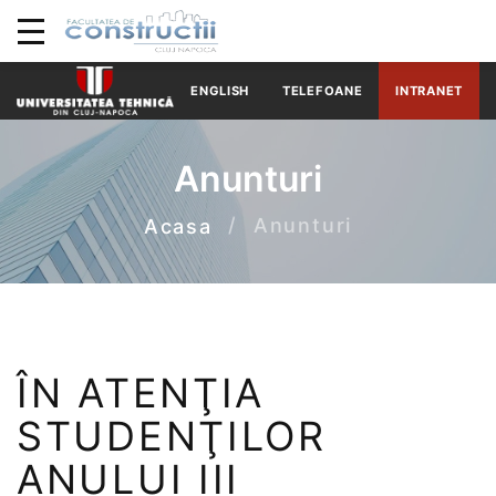
ENGLISH
TELEFOANE
INTRANET
Anunturi
Anunturi
Acasa
ÎN ATENŢIA
STUDENŢILOR
ANULUI III