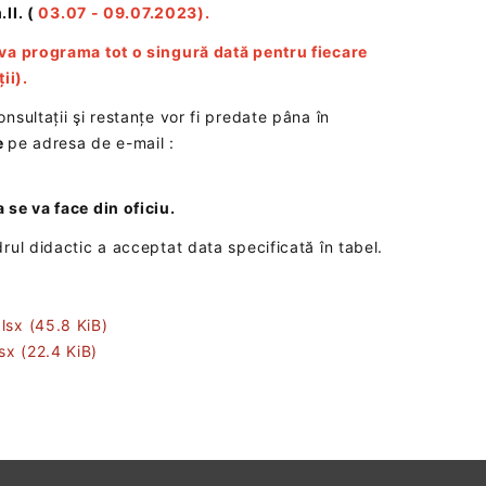
II. (
03.07 - 09.07.2023).
 va programa tot o singură dată pentru fiecare
ii).
sultații şi restanțe vor fi predate pâna în
se
pe adresa de e-mail :
se va face din oficiu.
rul didactic a acceptat data specificată în tabel.
xlsx
(45.8 KiB)
lsx
(22.4 KiB)