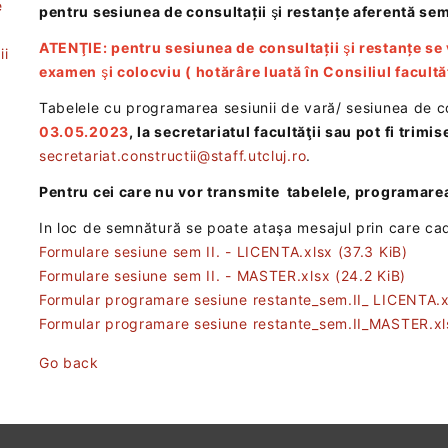
e
pentru sesiunea de consultații
ş
i restanțe aferentă sem.
ATENŢIE: pentru sesiunea de consultații
ş
i restanțe se
ii
examen
ş
i colocviu ( hotărâre luată în Consiliul facultăț
Tabelele cu programarea sesiunii de vară/ sesiunea de con
03.05.2023
, la secretariatul facultăţii sau pot fi trimi
secretariat.constructii@staff.utcluj.ro
.
t
Pentru cei care nu vor transmite tabelele, programarea 
In loc de semnătură se poate ataşa mesajul prin care cad
Formulare sesiune sem II. - LICENTA.xlsx
(37.3 KiB)
Formulare sesiune sem II. - MASTER.xlsx
(24.2 KiB)
Formular programare sesiune restante_sem.II_ LICENTA.
Formular programare sesiune restante_sem.II_MASTER.x
Go back