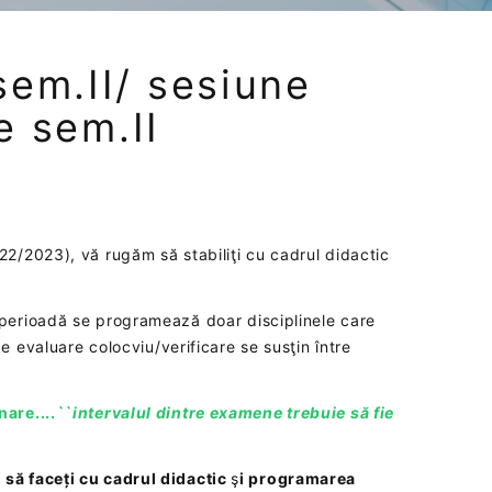
em.II/ sesiune
e sem.II
2/2023), vă rugăm să stabiliţi cu cadrul didactic
perioadă se programează doar disciplinele care
de evaluare colocviu/verificare se susţin între
are....
``intervalul dintre examene trebuie să fie
să faceți cu cadrul didactic
ş
i programarea