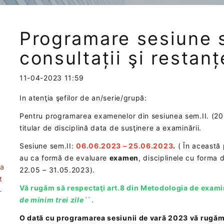
Programare sesiune s
consultații şi restanț
11-04-2023 11:59
In atenţia şefilor de an/serie/grupă:
Pentru programarea examenelor din sesiunea sem.II. (202
titular de disciplină data de susţinere a examinării.
Sesiune sem.II:
06.06.2023 – 25.06.2023
.
( În această 
au ca formă de evaluare
examen
, disciplinele cu forma 
ea
22.05 – 31.05.2023).
t
Vă rugăm să respectaţi art.8 din Metodologia de examin
-
de minim trei zile`
`.
O dată cu programarea sesiunii de vară 2023 vă rugăm 