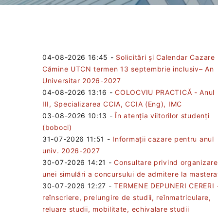
04-08-2026 16:45
-
Solicitări și Calendar Cazare
Cămine UTCN termen 13 septembrie inclusiv– An
Universitar 2026-2027
04-08-2026 13:16
-
COLOCVIU PRACTICĂ - Anul
III, Specializarea CCIA, CCIA (Eng), IMC
03-08-2026 10:13
-
În atenția viitorilor studenți
(boboci)
31-07-2026 11:51
-
Informații cazare pentru anul
univ. 2026-2027
30-07-2026 14:21
-
Consultare privind organizar
unei simulări a concursului de admitere la mastera
30-07-2026 12:27
-
TERMENE DEPUNERI CERERI 
reînscriere, prelungire de studii, reînmatriculare,
reluare studii, mobilitate, echivalare studii