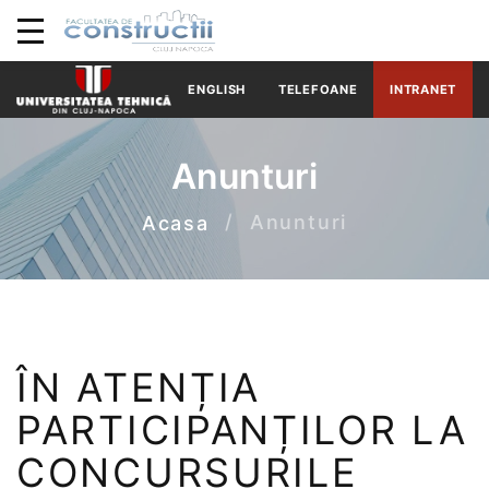
ENGLISH
TELEFOANE
INTRANET
Anunturi
Anunturi
Acasa
ÎN ATENȚIA
PARTICIPANȚILOR LA
CONCURSURILE