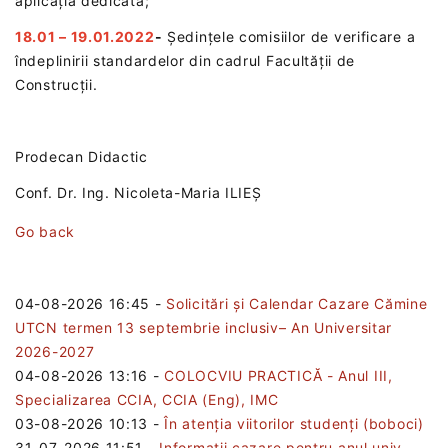
aplicația dedicată;
18.01 – 19.01.2022
-
Ședințele comisiilor de verificare a
îndeplinirii standardelor din cadrul Facultății de
Construcții.
Prodecan Didactic
Conf. Dr. Ing. Nicoleta-Maria ILIEȘ
Go back
04-08-2026 16:45
-
Solicitări și Calendar Cazare Cămine
UTCN termen 13 septembrie inclusiv– An Universitar
2026-2027
04-08-2026 13:16
-
COLOCVIU PRACTICĂ - Anul III,
Specializarea CCIA, CCIA (Eng), IMC
03-08-2026 10:13
-
În atenția viitorilor studenți (boboci)
31-07-2026 11:51
-
Informații cazare pentru anul univ.