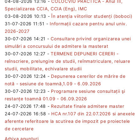
04-08-2026 13:16
-
COLOCVIU PRACTICĂ - Anul III,
Specializarea CCIA, CCIA (Eng), IMC
03-08-2026 10:13
-
În atenția viitorilor studenți (boboci)
31-07-2026 11:51
-
Informații cazare pentru anul univ.
2026-2027
30-07-2026 14:21
-
Consultare privind organizarea unei
simulări a concursului de admitere la masterat
30-07-2026 12:27
-
TERMENE DEPUNERI CERERI -
reînscriere, prelungire de studii, reînmatriculare, reluare
studii, mobilitate, echivalare studii
30-07-2026 12:24
-
Depunerea cererilor de mărire de
notă - sesiune de toamnă,1.09 - 6.09.2026
30-07-2026 12:23
-
Programare sesiune consultații şi
restanțe toamnă 01.09 - 06.09.2026
24-07-2026 17:48
-
Rezultate finale admitere master
24-07-2026 16:58
-
HCA nr.107 din 22.07.2026 si anexele
aferente referitoare la scutirea de impozit pe proiectele
de cercetare
Arhiva anunturi