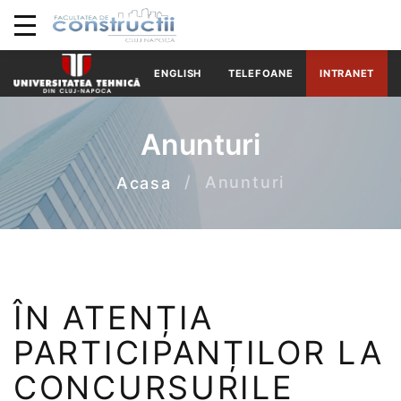
ENGLISH
TELEFOANE
INTRANET
Anunturi
Anunturi
Acasa
ÎN ATENȚIA
PARTICIPANȚILOR LA
CONCURSURILE