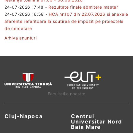
24-07-2026 17:48
-
Rezultate finale admitere master
24-07-2026 16:58
-
HCA nr.107 din 22.07.2026 si anexele
aferente referitoare la scutirea de impozit pe proiectele
de cercetare
Arhiva anunturi
Facultatile noastre
Cluj-Napoca
Centrul
Universitar Nord
Baia Mare