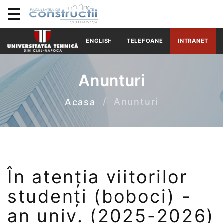
ENGLISH
TELEFOANE
INTRANET
Anunturi
Anunturi
Acasa
În atenția viitorilor
studenți (boboci) -
an univ. (2025-2026)