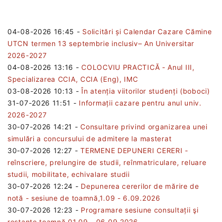
04-08-2026 16:45
-
Solicitări și Calendar Cazare Cămine
UTCN termen 13 septembrie inclusiv– An Universitar
2026-2027
04-08-2026 13:16
-
COLOCVIU PRACTICĂ - Anul III,
Specializarea CCIA, CCIA (Eng), IMC
03-08-2026 10:13
-
În atenția viitorilor studenți (boboci)
31-07-2026 11:51
-
Informații cazare pentru anul univ.
2026-2027
30-07-2026 14:21
-
Consultare privind organizarea unei
simulări a concursului de admitere la masterat
30-07-2026 12:27
-
TERMENE DEPUNERI CERERI -
reînscriere, prelungire de studii, reînmatriculare, reluare
studii, mobilitate, echivalare studii
30-07-2026 12:24
-
Depunerea cererilor de mărire de
notă - sesiune de toamnă,1.09 - 6.09.2026
30-07-2026 12:23
-
Programare sesiune consultații şi
restanțe toamnă 01.09 - 06.09.2026