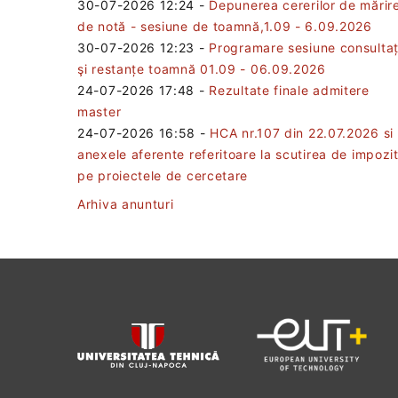
30-07-2026 12:24
-
Depunerea cererilor de mărir
de notă - sesiune de toamnă,1.09 - 6.09.2026
30-07-2026 12:23
-
Programare sesiune consultaț
şi restanțe toamnă 01.09 - 06.09.2026
24-07-2026 17:48
-
Rezultate finale admitere
master
24-07-2026 16:58
-
HCA nr.107 din 22.07.2026 si
anexele aferente referitoare la scutirea de impozi
pe proiectele de cercetare
Arhiva anunturi