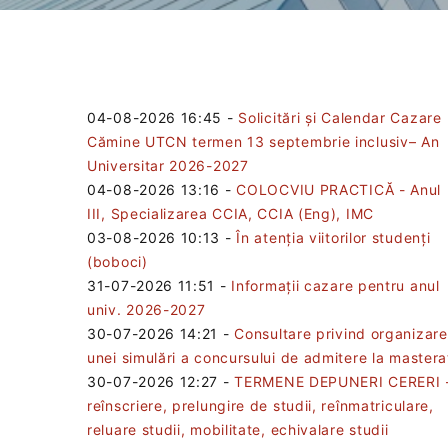
04-08-2026 16:45
-
Solicitări și Calendar Cazare
Cămine UTCN termen 13 septembrie inclusiv– An
Universitar 2026-2027
04-08-2026 13:16
-
COLOCVIU PRACTICĂ - Anul
III, Specializarea CCIA, CCIA (Eng), IMC
03-08-2026 10:13
-
În atenția viitorilor studenți
(boboci)
31-07-2026 11:51
-
Informații cazare pentru anul
univ. 2026-2027
30-07-2026 14:21
-
Consultare privind organizar
unei simulări a concursului de admitere la mastera
30-07-2026 12:27
-
TERMENE DEPUNERI CERERI 
reînscriere, prelungire de studii, reînmatriculare,
reluare studii, mobilitate, echivalare studii