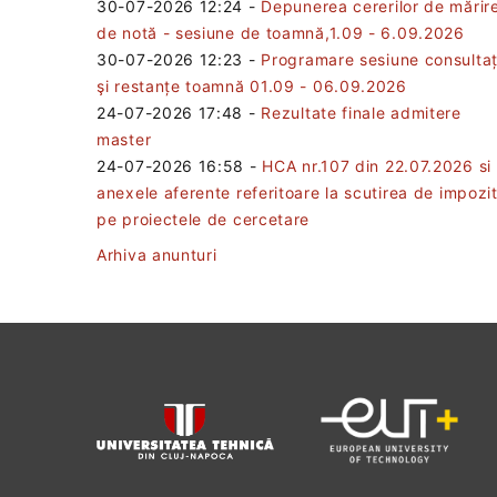
30-07-2026 12:24
-
Depunerea cererilor de mărir
de notă - sesiune de toamnă,1.09 - 6.09.2026
30-07-2026 12:23
-
Programare sesiune consultaț
şi restanțe toamnă 01.09 - 06.09.2026
24-07-2026 17:48
-
Rezultate finale admitere
master
24-07-2026 16:58
-
HCA nr.107 din 22.07.2026 si
anexele aferente referitoare la scutirea de impozi
pe proiectele de cercetare
Arhiva anunturi