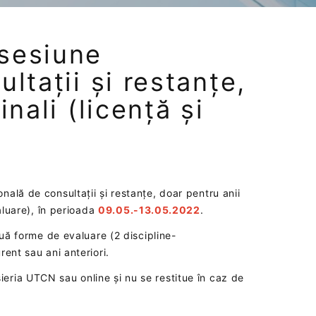
sesiune
ltații și restanțe,
nali (licență și
ală de consultații și restanțe, doar pentru anii
valuare), în perioada
09.05.-13.05.2022
.
ouă forme de evaluare (2 discipline-
ent sau ani anteriori.
ieria UTCN sau online și nu se restitue în caz de