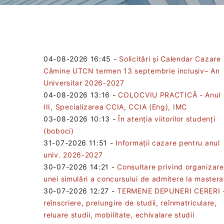
04-08-2026 16:45
-
Solicitări și Calendar Cazare
Cămine UTCN termen 13 septembrie inclusiv– An
Universitar 2026-2027
04-08-2026 13:16
-
COLOCVIU PRACTICĂ - Anul
III, Specializarea CCIA, CCIA (Eng), IMC
03-08-2026 10:13
-
În atenția viitorilor studenți
(boboci)
31-07-2026 11:51
-
Informații cazare pentru anul
univ. 2026-2027
30-07-2026 14:21
-
Consultare privind organizar
unei simulări a concursului de admitere la mastera
30-07-2026 12:27
-
TERMENE DEPUNERI CERERI 
reînscriere, prelungire de studii, reînmatriculare,
reluare studii, mobilitate, echivalare studii