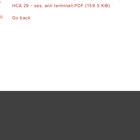
e
HCA 29 - ses. anii terminali.PDF
(159.5 KiB)
ii
Go back
t