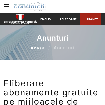
ENGLISH
TELEFOANE
INTRANET
Anunturi
Anunturi
Acasa
Eliberare
abonamente gratuite
pe mijloacele de