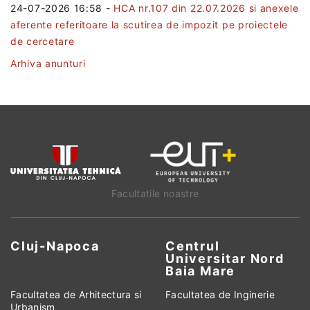
24-07-2026 16:58
-
HCA nr.107 din 22.07.2026 si anexele
aferente referitoare la scutirea de impozit pe proiectele
de cercetare
Arhiva anunturi
Facultatile noastre
Cluj-Napoca
Centrul
Universitar Nord
Baia Mare
Facultatea de Arhitectura si
Facultatea de Inginerie
Urbanism