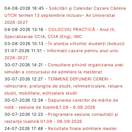
04-08-2026 16:45
-
Solicitări și Calendar Cazare Cămine
UTCN termen 13 septembrie inclusiv– An Universitar
2026-2027
04-08-2026 13:16
-
COLOCVIU PRACTICĂ - Anul III,
Specializarea CCIA, CCIA (Eng), IMC
03-08-2026 10:13
-
În atenția viitorilor studenți (boboci)
31-07-2026 11:51
-
Informații cazare pentru anul univ.
2026-2027
30-07-2026 14:21
-
Consultare privind organizarea unei
simulări a concursului de admitere la masterat
30-07-2026 12:27
-
TERMENE DEPUNERI CERERI -
reînscriere, prelungire de studii, reînmatriculare, reluare
studii, mobilitate, echivalare studii
30-07-2026 12:24
-
Depunerea cererilor de mărire de
notă - sesiune de toamnă,1.09 - 6.09.2026
30-07-2026 12:23
-
Programare sesiune consultații şi
restanțe toamnă 01.09 - 06.09.2026
24-07-2026 17:48
-
Rezultate finale admitere master