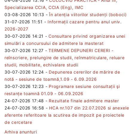
04-08-2026 13:16
-
COLOCVIU PRACTICĂ - Anul III,
Specializarea CCIA, CCIA (Eng), IMC
03-08-2026 10:13
-
În atenția viitorilor studenți (boboci)
31-07-2026 11:51
-
Informații cazare pentru anul univ.
2026-2027
30-07-2026 14:21
-
Consultare privind organizarea unei
simulări a concursului de admitere la masterat
30-07-2026 12:27
-
TERMENE DEPUNERI CERERI -
reînscriere, prelungire de studii, reînmatriculare, reluare
studii, mobilitate, echivalare studii
30-07-2026 12:24
-
Depunerea cererilor de mărire de
notă - sesiune de toamnă,1.09 - 6.09.2026
30-07-2026 12:23
-
Programare sesiune consultații şi
restanțe toamnă 01.09 - 06.09.2026
24-07-2026 17:48
-
Rezultate finale admitere master
24-07-2026 16:58
-
HCA nr.107 din 22.07.2026 si anexele
aferente referitoare la scutirea de impozit pe proiectele
de cercetare
Arhiva anunturi