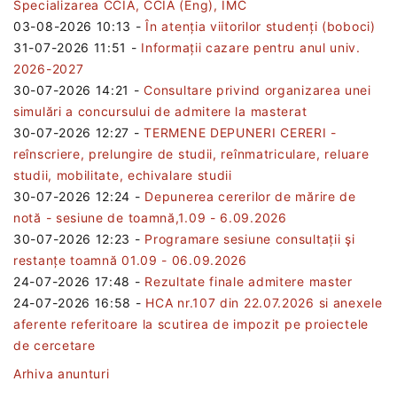
Specializarea CCIA, CCIA (Eng), IMC
03-08-2026 10:13
-
În atenția viitorilor studenți (boboci)
31-07-2026 11:51
-
Informații cazare pentru anul univ.
2026-2027
30-07-2026 14:21
-
Consultare privind organizarea unei
simulări a concursului de admitere la masterat
30-07-2026 12:27
-
TERMENE DEPUNERI CERERI -
reînscriere, prelungire de studii, reînmatriculare, reluare
studii, mobilitate, echivalare studii
30-07-2026 12:24
-
Depunerea cererilor de mărire de
notă - sesiune de toamnă,1.09 - 6.09.2026
30-07-2026 12:23
-
Programare sesiune consultații şi
restanțe toamnă 01.09 - 06.09.2026
24-07-2026 17:48
-
Rezultate finale admitere master
24-07-2026 16:58
-
HCA nr.107 din 22.07.2026 si anexele
aferente referitoare la scutirea de impozit pe proiectele
de cercetare
Arhiva anunturi