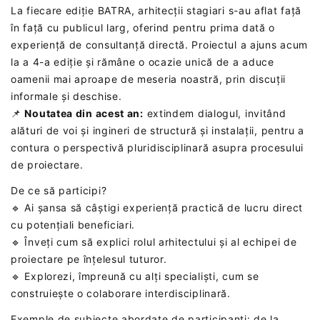
La fiecare ediție BATRA, arhitecții stagiari s-au aflat față
în față cu publicul larg, oferind pentru prima dată o
experiență de consultanță directă. Proiectul a ajuns acum
la a 4-a ediție și rămâne o ocazie unică de a aduce
oamenii mai aproape de meseria noastră, prin discuții
informale și deschise.
📌
Noutatea din acest an:
extindem dialogul, invitând
alături de voi și ingineri de structură și instalații, pentru a
contura o perspectivă pluridisciplinară asupra procesului
de proiectare.
De ce să participi?
🔹 Ai șansa să câștigi experiență practică de lucru direct
cu potențiali beneficiari.
🔹 Înveți cum să explici rolul arhitectului și al echipei de
proiectare pe înțelesul tuturor.
🔹 Explorezi, împreună cu alți specialiști, cum se
construiește o colaborare interdisciplinară.
Exemple de subiecte abordate de participanți: de la