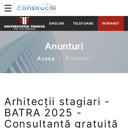
ENGLISH
TELEFOANE
INTRANET
Anunturi
Anunturi
Acasa
Arhitecții stagiari -
BATRA 2025 -
Consultanță gratuită